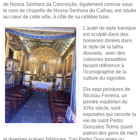
de Nossa Senhora da Conceição, également connue sous
le nom de chapelle de Nossa Senhora do Calhau, est située
au cœur de cette ville, à côté de sa célèbre baie.
L'autel de style baroque
est sculpté dans des
boiseries dorées dans
le style de la talha
dourada,
avec des
colonnes torsadées
faisant référence à
l'iconographie de la
culture du vignoble.
Dix-sept peintures de
Nicolau Ferreira, un
peintre madérien du
XIXe siècle, sont
exposées qui raconte la
vie de saint Pedro
Gonzales Telmo (saint
patron des gens de mer)
et diverses scènes bibliques.
Sao Pedro Goncalves ou