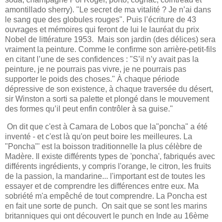
amontillado sherry). "Le secret de ma vitalité ? Je n’ai dans
le sang que des globules rouges". Puis l’écriture de 43
ouvrages et mémoires qui feront de lui le lauréat du prix
Nobel de littérature 1953. Mais son jardin (des délices) sera
vraiment la peinture. Comme le confirme son arrière-petit-fils
en citant l’une de ses confidences : "S’il n’y avait pas la
peinture, je ne pourrais pas vivre, je ne pourrais pas
supporter le poids des choses." À chaque période
dépressive de son existence, à chaque traversée du désert,
sir Winston a sorti sa palette et plongé dans le mouvement
des formes qu’il peut enfin contrôler à sa guise."
On dit que c'est à Camara de Lobos que la"poncha" a été
inventé - et c'est là qu'on peut boire les meilleures. La
"Poncha"' est la boisson traditionnelle la plus célèbre de
Madère. Il existe différents types de 'poncha', fabriqués avec
différents ingrédients, y compris l'orange, le citron, les fruits
de la passion, la mandarine... l'important est de toutes les
essayer et de comprendre les différences entre eux. Ma
sobriété m'a empêché de tout comprendre. La Poncha est
en fait une sorte de punch. On sait que se sont les marins
britanniques qui ont découvert le punch en Inde au 16ème