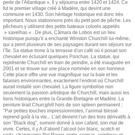
perle de l'Atlantique ». Il y séjourna entre 1420 et 1424. Ce
fut le premier village créé à Madère, qui devint une
commune en 1430. Son héritage historique est donc très
important. Nous stationnons près du petit port de pêche.
Les
pêcheurs y utilisent des petits bateaux colorés appelés
» xavelhas « . De plus, Câmara de Lobos est un lieu
historique puisqu’il a enchanté Winston Churchill lui-même,
qui a peint plusieurs de ses paysages durant ses séjours sur
l’île. Sa statue trone à la terrasse d'un café où il posait son
chevalet en éclusant quelques Ponchas.
La statue, qui
représente Churchill en train de peindre, a été inaugurée en
2001 et se trouve sur une place nommée en son honneur.
Cette place offre une vue magnifique sur la baie et les
falaises environnantes, exactement l'endroit où Churchill
aurait installé son chevalet. La figure symbolise non
seulement la passion artistique de Churchill, mais aussi les
liens historiques entre la Grande-Bretagne et Madère
.
La
peinture tirait Churcghill hors de son spleen permanent :
"P
ar petites touches impressionnistes, l’animal blessé
reprend goût à la vie... L’art devient l’un des trois dérivatifs à
son "Black dog", surnom donné à son cafard, son mal de
vivre. Certes, il y A d’abord l’alcool (vin blanc, scotch et
soda, champagne Pol Roger, porto, cognac, cointreau et