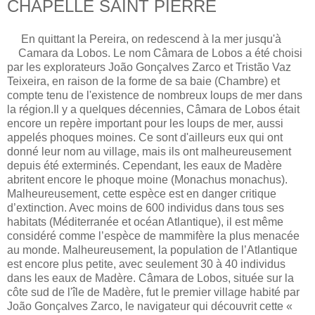
CHAPELLE SAINT PIERRE
E
n quittant la Pereira, on redescend à la mer jusqu'à
Camara da Lobos.
Le nom Câmara de Lobos a été choisi
par les explorateurs João Gonçalves Zarco et Tristão Vaz
Teixeira, en raison de la forme de sa baie (Chambre) et
compte tenu de l'existence de nombreux loups de mer dans
la région.
Il y a quelques décennies, Câmara de Lobos était
encore un repère important pour les loups de mer, aussi
appelés phoques moines. Ce sont d'ailleurs eux qui ont
donné leur nom au village, mais ils ont malheureusement
depuis été exterminés.
Cependant, les eaux de Madère
abritent encore le phoque moine (Monachus monachus).
Malheureusement, cette espèce est en danger critique
d’extinction.
Avec moins de 600 individus dans tous ses
habitats (Méditerranée et océan Atlantique), il est même
considéré comme l’espèce de mammifère la plus menacée
au monde.
Malheureusement, la population de l’Atlantique
est encore plus petite, avec seulement 30 à 40 individus
dans les eaux de Madère.
Câmara de Lobos, située sur la
côte sud de l'île de Madère, fut le premier village habité par
João Gonçalves Zarco, le navigateur qui découvrit cette «