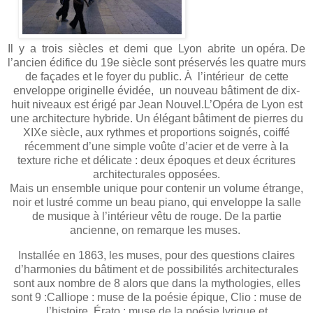
Il y a trois siècles et demi que Lyon abrite un opéra. De
l’ancien édifice du 19e siècle sont préservés les quatre murs
de façades et le foyer du public. À l’intérieur de cette
enveloppe originelle évidée, un nouveau bâtiment de dix-
huit niveaux est érigé par Jean Nouvel.L’Opéra de Lyon est
une architecture hybride. Un élégant bâtiment de pierres du
XIXe siècle, aux rythmes et proportions soignés, coiffé
récemment d’une simple voûte d’acier et de verre à la
texture riche et délicate : deux époques et deux écritures
architecturales opposées.
Mais un ensemble unique pour contenir un volume étrange,
noir et lustré comme un beau piano, qui enveloppe la salle
de musique à l’intérieur vêtu de rouge. De la partie
ancienne, on remarque les muses.
Installée en 1863, les muses, pour des questions claires
d’harmonies du bâtiment et de possibilités architecturales
sont aux nombre de 8 alors que dans la mythologies, elles
sont 9 :Calliope : muse de la poésie épique, Clio : muse de
l’histoire, Érato : muse de la poésie lyrique et