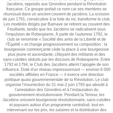
Jacobins, opposés aux Girondins pendant la Révolution
française. Ce groupe portait ce nom car ses membres se
réunissait dans un ancient couvent de jacobins. La scission
de juin 1791, consécutive à la fuite du roi, transforme le club.
Les modérés dirigés par Barnave se retirent au couvent des
Feuillants, tandis que les Jacobins se radicalisent sous
l'impulsion de Robespierre. À partir de l'automne 1792, le
club se renomme « Société des amis de la Liberté et de
l'Égalité » et change progressivement sa composition : la
bourgeoisie commerçante cède la place à une bourgeoisie
plus jeune et ascendante, côtoyant des militants et des
sans-culottes séduits par les discours de Robespierre. Entre
1792 et 1794, le Club des Jacobins atteint l'apogée de son
influence. Doté d'un réseau impressionnant — environ 6 000
sociétés affiliées en France — il exerce une direction
politique quasi gouvernementale de la Révolution. Le club
organise l'insurrection du 31 mai-2 juin 1793 qui aboutit à
l'arrestation des Girondins et à l'instauration du
gouvernement révolutionnaire. Pendant la Terreur, les
Jacobins unissent bourgeoisie révolutionnaire, sans-culottes
et paysans autour d'un programme centralisé, tout en
intervenant sur les prix, les salaires et la distribution des