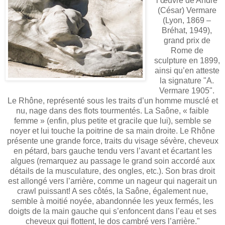
l’œuvre de André
(César) Vermare
(Lyon, 1869 –
Bréhat, 1949),
grand prix de
Rome de
sculpture en 1899,
ainsi qu’en atteste
la signature "A.
Vermare 1905".
Le Rhône, représenté sous les traits d’un homme musclé et
nu, nage dans des flots tourmentés. La Saône, « faible
femme » (enfin, plus petite et gracile que lui), semble se
noyer et lui touche la poitrine de sa main droite. Le Rhône
présente une grande force, traits du visage sévère, cheveux
en pétard, bars gauche tendu vers l’avant et écartant les
algues (remarquez au passage le grand soin accordé aux
détails de la musculature, des ongles, etc.). Son bras droit
est allongé vers l’arrière, comme un nageur qui nagerait un
crawl puissant! A ses côtés, la Saône, également nue,
semble à moitié noyée, abandonnée les yeux fermés, les
doigts de la main gauche qui s’enfoncent dans l’eau et ses
cheveux qui flottent, le dos cambré vers l’arrière."