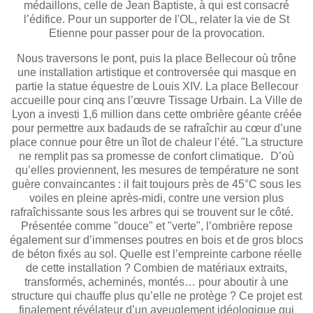
médaillons, celle de Jean Baptiste, à qui est consacré
l’édifice. Pour un supporter de l'OL, relater la vie de St
Etienne pour passer pour de la provocation.
Nous traversons le pont, puis la place Bellecour où trône
une installation artistique et controversée qui masque en
partie la statue équestre de Louis XIV. La place Bellecour
accueille pour cinq ans l’œuvre Tissage Urbain. La Ville de
Lyon a investi 1,6 million dans cette ombrière géante créée
pour permettre aux badauds de se rafraîchir au cœur d’une
place connue pour être un îlot de chaleur l’été. "La structure
ne remplit pas sa promesse de confort climatique. D’où
qu’elles proviennent, les mesures de température ne sont
guère convaincantes : il fait toujours près de 45°C sous les
voiles en pleine après-midi, contre une version plus
rafraîchissante sous les arbres qui se trouvent sur le côté.
Présentée comme "douce" et "verte", l’ombrière repose
également sur d’immenses poutres en bois et de gros blocs
de béton fixés au sol. Quelle est l’empreinte carbone réelle
de cette installation ? Combien de matériaux extraits,
transformés, acheminés, montés… pour aboutir à une
structure qui chauffe plus qu’elle ne protège ? Ce projet est
finalement révélateur d’un aveuglement idéologique qui