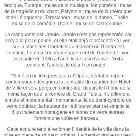
érotique, Euterpe : muse de la musique, Melpomène : muse
de la tragédie et du chant, Polymnie : muse de la rhétorique
et de l éloquence, Terpsichore : muse de la danse, Thalie :
muse de la comédie, Uranie : muse de l’astronomie.
La manquante est Uranie. Uranie n’est pas représentée car
il n’y a la place pour 9, et elle était déjà représentée à Lyon,
sur la place des Cordelier au moment où l'Opéra est
construit. Le projet de réaménagement de l'opéra de Lyon
est confié en 1986 à l'architecte Jean Nouvel. Voilà
comment, l'architecte décrit son projet :
"Situé en un lieu prestigieux l’Opéra, véritable repère
contemporain désignera la centralité du quartier de l’Hôtel
de Ville et sera perçu en contre-jour depuis le Rhône de la
même façon que la verrière du Grand Palais. Il s’affirmera
simple et monumental : monumentalité du demi-cylindre de
verre doublant la hauteur de l’édifice existant et simplicité
d’un traitement homogène en lames de verre storées
formant une voûte en berceau.
Cette écriture tend à renforcer l’identité de la ville dans la
mise en place de signaux urbains. Le demi-cylindre pur peut