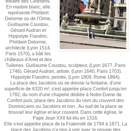
théâtre des Célestins.
En marbre blanc, elle
représente Philibert
Delorme ou de l'Orme,
Guillaume Coustou,
Gérard Audran et
Hippolyte Flandrin.
Philibert Delorme,
architecte (Lyon 1514,
Paris 1570), a bâti les
châteaux d'Anet et des
Tuileries. Guillaume Coustou, sculpteur, (Lyon 1677, Paris
1746). Gérard Audran, artiste, (Lyon 1640, Paris 1703).
Hippolyte Flandrin, peintre, (Lyon 1809, Rome 1864).
La place des Jacobins où se dresse la fontaine, d'une
superficie de 6320 m², s'est appelée place Confort jusqu'en
1782, du nom d'une chapelle dédiée à Notre-Dame de
Confort puis, place des Jacobins du nom du couvent des
Dominicains ou Jacobins et non . Au sud de la place se
trouvait leur église et leur couvent. Dans cette église, le
Pape Jean XXII fut élu en 1316.
Elle s'est appelée place de la Fraternité de 1794 à 1871. La
place des Jacobins n'a rien à voir avec le groupe des