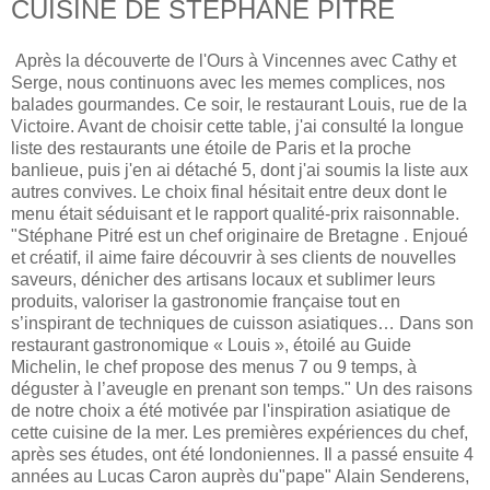
CUISINE DE STÈPHANE PITRÈ
Après la découverte de l'Ours à Vincennes avec Cathy et
Serge, nous continuons avec les memes complices, nos
balades gourmandes. Ce soir, le restaurant Louis, rue de la
Victoire. Avant de choisir cette table, j'ai consulté la longue
liste des restaurants une étoile de Paris et la proche
banlieue, puis j'en ai détaché 5, dont j'ai soumis la liste aux
autres convives. Le choix final hésitait entre deux dont le
menu était séduisant et le rapport qualité-prix raisonnable.
"Stéphane Pitré est un chef originaire de Bretagne . Enjoué
et créatif, il aime faire découvrir à ses clients de nouvelles
saveurs, dénicher des artisans locaux et sublimer leurs
produits, valoriser la gastronomie française tout en
s’inspirant de techniques de cuisson asiatiques… Dans son
restaurant gastronomique « Louis », étoilé au Guide
Michelin, le chef propose des menus 7 ou 9 temps, à
déguster à l’aveugle en prenant son temps." Un des raisons
de notre choix a été motivée par l'inspiration asiatique de
cette cuisine de la mer. Les premières expériences du chef,
après ses études, ont été londoniennes. Il a passé ensuite 4
années au Lucas Caron auprès du"pape" Alain Senderens,