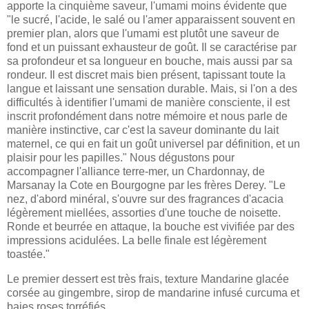
apporte la cinquième saveur, l'umami
moins évidente que
"le sucré, l'acide, le salé ou l'amer apparaissent souvent en
premier plan, alors que l'umami est plutôt une saveur de
fond et un puissant exhausteur de goût. Il se caractérise par
sa profondeur et sa longueur en bouche, mais aussi par sa
rondeur. Il est discret mais bien présent, tapissant toute la
langue et laissant une sensation durable. Mais, si l'on a des
difficultés à identifier l'umami de manière consciente, il est
inscrit profondément dans notre mémoire et nous parle de
manière instinctive, car c'est la saveur dominante du lait
maternel, ce qui en fait un goût universel par définition, et un
plaisir pour les papilles." Nous dégustons pour
accompagner l'alliance terre-mer, un Chardonnay, de
Marsanay la Cote en Bourgogne par les frères Derey. "
Le
nez, d'abord minéral, s'ouvre sur des fragrances d'acacia
légèrement miellées, assorties d'une touche de noisette.
Ronde et beurrée en attaque, la bouche est vivifiée par des
impressions acidulées. La belle finale est légèrement
toastée."
Le premier dessert est très frais, texture Mandarine glacée
corsée au gingembre, sirop de mandarine infusé curcuma et
baies roses torréfiés.