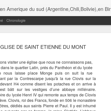
i,Bolivie),en Birmanie,au Botswana. Andalousie,Rome, Laos , Cambodge , Italie , Maroc , Ethiopie , tanzanie , USA, Gra
né
Chronologie
ADÈRE,
MADÈRE,
MADÈRE,
MADÈRE,
 EGLISE DE SAINT ETIENNE DU MONT
UNCHAL,
FUNCHAL, LA
FUNCHAL,
FUNCHAL, L
Jul 13th
Jul 11th
Jul 10th
Jul 9th
OMANTIC
IGREJA DO
HOTEL DE VILLE
CATHÈDRAL
CKAGE DU
COLEGIO
ET LA PLACE
SÈ
tons visiter une église que nous ne connaissons pas,
TAURANTE
 dans le quartier Latin, prés du Panthéon et du lycée
O FORTE
o nous laisse place Monge puis on suit la rue
ADÈRE,
MADÈRE, LES
MADÈRE, LA
MADÈRE, L
ant par la Contrescarpe jusqu'à la rue Clovis sur la
ÈGLISE DE
GENETS DE
RANDONNÈE DE
TÈLÈPHÈRIQ
devant H4 comme disent les potaches et on arrive à
un 30th
Jun 29th
Jun 28th
Jun 26th
IRA BRAVA
RABASCAL
LAGOA DO
D' ACHADAS 
est bâti sur les vestiges d’une abbaye millénaire.
VENTO
CRUZ, JARD
oire du lycée Henri IV qui remonte aux temps de Clovis
DO MAR
ève. Clovis, roi des Francs, fonde en 506 le monastère
tres, dédiés aux saints Pierre et Paul. Il y est inhumé
ÈRE, LES
LYON, AU
LES
LYON, CROI