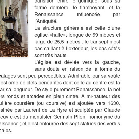
transition entre le gothique, sous sa
URILLAC
CHARLES VIII
forme dernière, le flamboyant, et la
NAPOLÈON I
Renaissance influencée par
ETOUR À
PARIS, LA
PARIS, GALERIE
LYON, LE PAL
l’Antiquité.
NONCEAU
CUISINE DE
DIOR, DIOR
DE LA BOURS
LYON, LE PAL
La structure générale est celle d’une
Jan 3rd
Dec 4th
Dec 1st
Nov 30th
OUR LES
GREG
DANS LA
SILK IN LYO
DE LA BOURS
église «halle», longue de 69 mètres et
ORATIONS
MARCHAND AU
COLLECTION DE
SILK IN LYO
large de 25,5 mètres : le transept n’est
ORALES,
FRENCHIE
AZZEDINE ALAIA
pas saillant à l’extérieur, les bas-côtés
REMIÈRE
sont très hauts.
PARTIE
S DU SUD,
ALPES DU SUD,
ALPES DU SUD,
ALPES DU SU
L’église est déviée vers la gauche,
S GORGES
GORGES DU
A PIED DE
LES GORGE
sans doute en raison de la forme du
Oct 5th
Oct 3rd
Oct 1st
Sep 29th
ERDON, LE
VERDON, LA
MOUSTIERS AU
DU VERDO
écalages sont peu perceptibles.
Admirable par sa voûte
T SUBLIME
RIVE GAUCHE
LAC DE SAINTE
DEPUIS LA
t est orné de clefs pendantes dont celle au centre est la
CROIX
ROUTE DE
par sa longueur. De style purement Renaissance, la nef
CRETES
ers ronds et arcades en plein cintre. A mi-hauteur des
HATEAU DE
SUPERBE
JUIN 2025, LE
PARIS, VISI
lière coursière (ou coursive) est ajoutée vers 1630.
GNAN, SUR
DÈCOUVERTE,
MENU
GUIDÈE DU
sinée par Laurent de La Hyre et sculptée par Claude
Jul 11th
Jul 6th
Jun 18th
May 26th
S PAS DE
AU CLAIR DE LA
APOSTROPHE
MARAIS
 oeuvre est du menuisier Germain Pilon, homonyme du
DAME DE
PLUME,
DE JUIN À L'
ARISTOCRAT
issance ; elle est entourée des sept statues des vertus
ÈVIGNÈ
GRIGNAN
APICIUS,
E AVEC
nales.
CLERMONT
PHILIPPE
FERRAND
BRINAS-CAUD