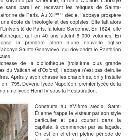
ée suivante par sa femme, la reine Clotilde. L’abbaye
AISONS
HASARD DANS
TRABOULES DU
ROUSSE, L'
ge sans pareil en recevant les reliques de Sainte-
un 13th
May 29th
May 27th
May 25th
ITIONNELL
LE CENTRE
VIEUX LYON
ATELIER D
ème
atronne de Paris. Au XII
siècle, l’abbaye prospère
E SANTANA
AVEC NICOLAS
TISSAGE À
 une école de théologie et des copistes. Elle fait alors
BRUNO
BRAS DU
 l’Université de Paris, la future Sorbonne. En 1624, elle
JACQUET
MAITRE
bliothèque, qui en 40 ans atteint 8 000 volumes. En
TISSERAN
ARIS, LA
PARIS, LA
LES PONTS DE
PARIS, QUI
GEORGES
ose la première pierre d’une nouvelle église
IERGERIE,
CATHÈDRALE
PARIS DEPUIS
PLUME LA
MATTELON
’abbaye Sainte-Geneviève, qui deviendra le Panthéon
ar 30th
Mar 27th
Mar 19th
Feb 23rd
ERREUR ET
DE POUTINE ET
LA SEINE
LUNE, UN T
çaise.
BOOMERANG
NOTRE DAME
TRÈS EN
ichesse de la bibliothèque (troisième plus grande
DESSOUS DE 
es du Vatican et d’Oxford), l’abbaye n’est pas détruite
OURS
ires. Après y avoir chassé les chanoines, on y installe
URA, LA
LE REPAS
ROME 2026, LA
ROME 2026
 en 1795. Devenu lycée Napoléon, premier lycée de la
CADE DES
TRUFFE ET
VILLA
BASILIQUE
renommé lycée Henri IV sous la Restauration.
eb 14th
Feb 13th
Feb 12th
Feb 5th
S, BAUME
VINS CHEZ
FARNESINA, LE
SAINT PIER
MESSIEURS
CLAUDE
TRASTEVERE,
BRIOUDE
L'EXTASE
Construite au XVIème siècle, Saint-
Étienne frappe le visiteur par son style
particulier et peu courant dans la
ME 2026,
ROME 2026, LA
ROME, PALAZZO
CHATEAUX 
T JEAN DE
GALLERIA
SPADA, LA
LA LOIRE,
capitale, à commencer par sa façade.
an 26th
Jan 24th
Jan 24th
Jan 23rd
ATRAN,
SPADA.
PERSPECTIVE
AMBOISE, NO
On est en effet en pleine période de
RBERT D'
DE BORROMINI
2025, DE