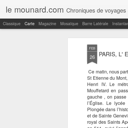
le mounard.com
Chroniques de voyages en Amerique du sud (Argentine,Chil
Classique
Carte
Magazine
Mosaïque
Barre Latérale
Instanta
Récent
Date
Libellé
Auteur
FEB
MADÈRE, LE
MADÈRE,
MADÈRE,
M
PARIS, L'
26
COUVENT DE
FUNCHAL,
FUNCHAL, LE
F
Jul 23rd
Jul 21st
Jul 14th
SANTA CLARA,
DESIGN
JARDIN
R
FUNCHAL
CENTRE NINI
TROPICAL
PA
Ce matin, nous par
ANDRADE, UN
MONTE PALACE
RES
St Etienne du Mont,
COCKTAIL AU
D
Henri IV. Le métr
REID'S
MADÈRE, LE
MADÈRE,
MADÈRE,
M
Mouffetard en pass
SKYWALK DE
CAMARA DE
CAMARA DE
L'
gauche , on passe 
Jul 3rd
Jul 2nd
Jul 1st
J
CABO GIRAO
LOBOS, ÈGLISE
LOBOS, LA
RIBE
l’Église.
Le lycée 
SAO SEBASTIAO
CHAPELLE
Plongée dans l’hist
SAINT PIERRE
et de Sainte Genevi
royal des Saints Apô
MADÈRE,
MADÈRE,
MADÈRE,
MAD