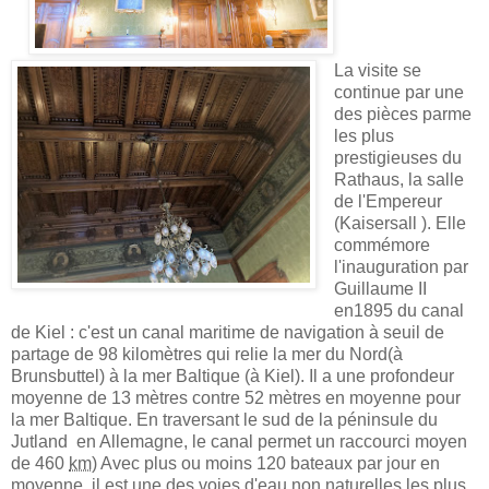
La visite se
continue par une
des pièces parme
les plus
prestigieuses du
Rathaus, la salle
de l'Empereur
(Kaisersall ). Elle
commémore
l'inauguration par
Guillaume II
en1895 du canal
de Kiel : c'
est un canal maritime de navigation à seuil de
partage de 98 kilomètres qui relie la mer du Nord(à
Brunsbuttel) à la mer Baltique (à Kiel). Il a une profondeur
moyenne de 13 mètres contre 52 mètres en moyenne pour
la mer Baltique.
En traversant le sud de la péninsule du
Jutland en Allemagne, le canal permet un raccourci moyen
de 460
km
) Avec plus ou moins 120 bateaux par jour en
moyenne, il est une des voies d'eau non naturelles les plus