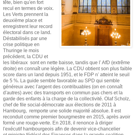
tête, bien qu'en fort
recul en termes de voix.
Les Verts prennent la
deuxième place et
enregistrent leur record
électoral dans ce land.
Déstabilisés par une
crise politique en
Thuringe le mois
précédent, la CDU et
les libéraux sont en nette baisse, tandis que l' AfD (extrême
droite) en connaît une légère. La CDU obtient son plus faible
score dans un land depuis 1951, et le FDP n' atteint le seuil
de 5 %. La guide semble favorable au SPD qui semble
généreux avec l'argent des contribuables (on en connaît
d'autres) avec des transports en commun pas chers et la
garde des enfants à la charge de la collectivité. Olaf Scholz,
c
hef de file social-démocrate aux élections de 2011 à
Hambourg, remporte une solide majorité absolue. Il est
reconduit comme premier bourgmestre en 2015, après avoir
formé une rouge-verte. En 2018, il renonce à diriger
l'exécutif hambourgeois afin de devenir vice-chancelier
et ministre fédéral des Finances dans la grande coalition