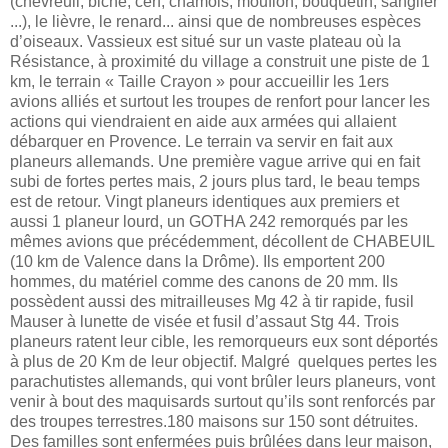
(chevreuil, biche, cerf, chamois, mouflon, bouquetin, sanglier
...), le lièvre, le renard... ainsi que de nombreuses espèces
d’oiseaux. Vassieux est situé sur un vaste plateau où la
Résistance,
à proximité du village a construit une piste de 1
km, le terrain « Taille Crayon » pour accueillir les 1ers
avions alliés et surtout les troupes de renfort
pour lancer les
actions qui viendraient en aide aux armées qui allaient
débarquer en Provence. Le terrain va servir en fait aux
planeurs allemands. Une première vague arrive qui en fait
subi de fortes pertes mais, 2 jours plus tard,
le beau temps
est de retour. Vingt planeurs identiques aux premiers et
aussi 1 planeur lourd, un GOTHA 242 remorqués par les
mêmes avions que précédemment, décollent de CHABEUIL
(10 km de Valence dans la Drôme). Ils emportent 200
hommes, du matériel comme des canons de 20 mm. Ils
possèdent aussi des mitrailleuses Mg 42 à tir rapide, fusil
Mauser à lunette de visée et fusil d’assaut Stg 44. Trois
planeurs ratent leur cible, les remorqueurs eux sont déportés
à plus de 20 Km de leur objectif.
Malgré quelques pertes les
parachutistes allemands, qui vont brûler leurs planeurs, vont
venir à bout des maquisards surtout qu’ils sont renforcés par
des troupes terrestres.
180 maisons sur 150 sont détruites.
Des familles sont enfermées puis brûlées dans leur maison,