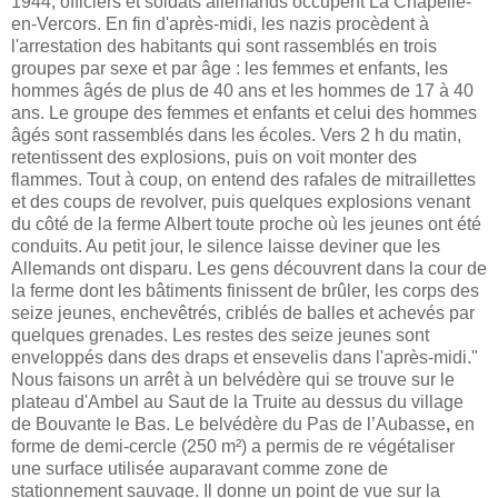
1944, officiers et soldats allemands occupent La Chapelle-
en-Vercors. En fin d'après-midi, les nazis procèdent à
l'arrestation des habitants qui sont rassemblés en trois
groupes par sexe et par âge : les femmes et enfants, les
hommes âgés de plus de 40 ans et les hommes de 17 à 40
ans. Le groupe des femmes et enfants et celui des hommes
âgés sont rassemblés dans les écoles. Vers 2 h du matin,
retentissent des explosions, puis on voit monter des
flammes. Tout à coup, on entend des rafales de mitraillettes
et des coups de revolver, puis quelques explosions venant
du côté de la ferme Albert toute proche où les jeunes ont été
conduits. Au petit jour, le silence laisse deviner que les
Allemands ont disparu. Les gens découvrent dans la cour de
la ferme dont les bâtiments finissent de brûler, les corps des
seize jeunes, enchevêtrés, criblés de balles et achevés par
quelques grenades. Les restes des seize jeunes sont
enveloppés dans des draps et ensevelis dans l'après-midi."
Nous faisons un arrêt à un belvédère qui se trouve sur le
plateau d'Ambel au Saut de la Truite au dessus du village
de Bouvante le Bas.
Le belvédère du Pas de l’Aubasse
,
en
forme de demi-cercle (250 m²) a permis de re végétaliser
une surface utilisée auparavant comme zone de
stationnement sauvage. Il donne un point de vue sur la