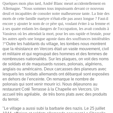
Quelques mois plus tard, André Blanc meurt accidentellement en
Allemagne. "Nous sommes tous impuissants devant ce nouveau
deuil et incapables de consoler notre malheureuse tante. La liste des
morts de cette famille martyre n'était-elle pas assez longue ? Faut-il
encore y ajouter le nom de ce père qui, voulant éviter à sa femme et
à ses quatre enfants les dangers de l'occupation, les avait conduits à
Vassieux où les attendait la mort, pour les uns rapide et brutale, pour
les autres après une longue agonie dans des souffrances intolérables
?"
Outre les habitants du village, les tombes nous montrent
que la résistance en Vercors était un vaste mouvement, civil
et militaire et qui regroupait des hommes et des femmes de
nombreuses nationalités. Sur les plaques, on voit des noms
de soldats et de maquisards russes, polonais, algériens,
anglais ou américains. Deux carcasses des planeurs avec
lesquels les soldats allemands ont débarqué sont exposées
en dehors de l’enceinte. On remarque le nombre de
polonais qui sont venir mourir ici. Nous déjeunons au
restaurant Coté Terrasse à la Chapelle en Vercors.
Un
accueil très agréable, de très bons plats avec des produits
du terroir.
"Le village a aussi subi la barbarie des nazis.
Le 25 juillet