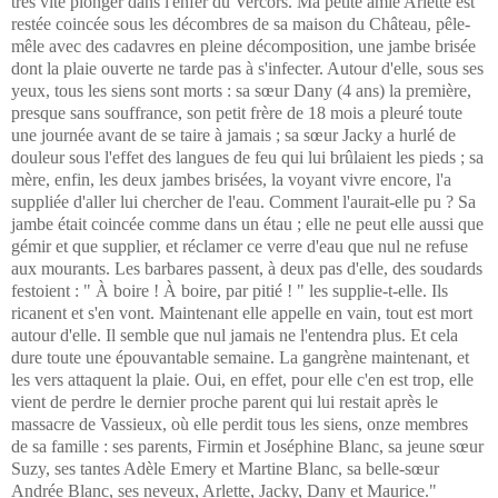
très vite plonger dans l'enfer du Vercors. Ma petite amie Arlette est
restée coincée sous les décombres de sa maison du Château, pêle-
mêle avec des cadavres en pleine décomposition, une jambe brisée
dont la plaie ouverte ne tarde pas à s'infecter. Autour d'elle, sous ses
yeux, tous les siens sont morts : sa sœur Dany (4 ans) la première,
presque sans souffrance, son petit frère de 18 mois a pleuré toute
une journée avant de se taire à jamais ; sa sœur Jacky a hurlé de
douleur sous l'effet des langues de feu qui lui brûlaient les pieds ; sa
mère, enfin, les deux jambes brisées, la voyant vivre encore, l'a
suppliée d'aller lui chercher de l'eau. Comment l'aurait-elle pu ? Sa
jambe était coincée comme dans un étau ; elle ne peut elle aussi que
gémir et que supplier, et réclamer ce verre d'eau que nul ne refuse
aux mourants. Les barbares passent, à deux pas d'elle, des soudards
festoient : " À boire ! À boire, par pitié ! " les supplie-t-elle. Ils
ricanent et s'en vont. Maintenant elle appelle en vain, tout est mort
autour d'elle. Il semble que nul jamais ne l'entendra plus. Et cela
dure toute une épouvantable semaine. La gangrène maintenant, et
les vers attaquent la plaie.
Oui, en effet, pour elle c'en est trop, elle
vient de perdre le dernier proche parent qui lui restait après le
massacre de Vassieux, où elle perdit tous les siens, onze membres
de sa famille : ses parents, Firmin et Joséphine Blanc, sa jeune sœur
Suzy, ses tantes Adèle Emery et Martine Blanc, sa belle-sœur
Andrée Blanc, ses neveux, Arlette, Jacky, Dany et Maurice."