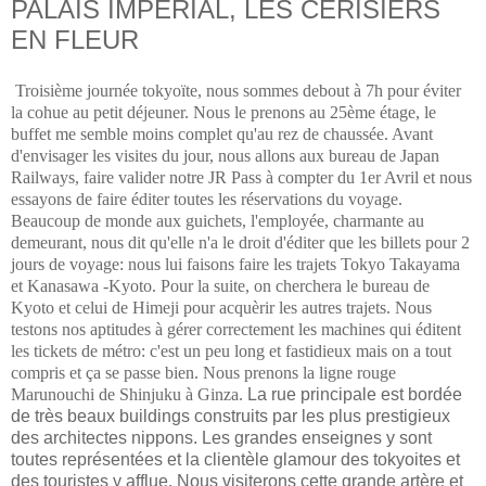
PALAIS IMPERIAL, LES CERISIERS
EN FLEUR
Troisième journée tokyoïte, nous sommes debout à 7h pour éviter
la cohue au petit déjeuner. Nous le prenons au 25ème étage, le
buffet me semble moins complet qu'au rez de chaussée. Avant
d'envisager les visites du jour, nous allons aux bureau de Japan
Railways, faire valider notre JR Pass à compter du 1er Avril et nous
essayons de faire éditer toutes les réservations du voyage.
Beaucoup de monde aux guichets, l'employée, charmante au
demeurant, nous dit qu'elle n'a le droit d'éditer que les billets pour 2
jours de voyage: nous lui faisons faire les trajets Tokyo Takayama
et Kanasawa -Kyoto. Pour la suite, on cherchera le bureau de
Kyoto et celui de Himeji pour acquèrir les autres trajets. Nous
testons nos aptitudes à gérer correctement les machines qui éditent
les tickets de métro: c'est un peu long et fastidieux mais on a tout
compris et ça se passe bien. Nous prenons la ligne rouge
Marunouchi de Shinjuku à Ginza.
La rue principale est bordée
de très beaux buildings construits par les plus prestigieux
des architectes nippons. Les grandes enseignes y sont
toutes représentées et la clientèle glamour des tokyoites et
des touristes y afflue. Nous visiterons cette grande artère et