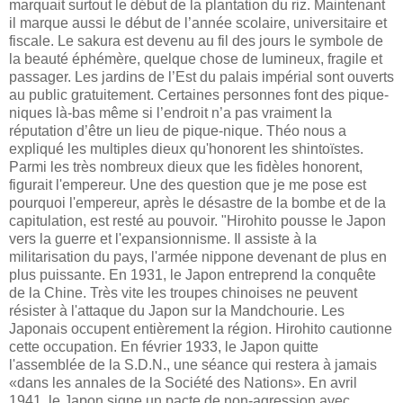
marquait surtout le début de la plantation du riz. Maintenant
il marque aussi le début de l’année scolaire, universitaire et
fiscale. Le sakura est devenu au fil des jours le symbole de
la beauté éphémère, quelque chose de lumineux, fragile et
passager.
Les jardins de l’Est du palais impérial sont ouverts
au public gratuitement. Certaines personnes font des pique-
niques là-bas même si l’endroit n’a pas vraiment la
réputation d’être un lieu de pique-nique. Théo nous a
expliqué les multiples dieux qu'honorent les shintoïstes.
Parmi les très nombreux dieux que les fidèles honorent,
figurait l'empereur. Une des question que je me pose est
pourquoi l'empereur, après le désastre de la bombe et de la
capitulation, est resté au pouvoir.
"Hirohito pousse le Japon
vers la guerre et l'expansionnisme. Il assiste à la
militarisation du pays, l'armée nippone devenant de plus en
plus puissante. En 1931, le Japon entreprend la conquête
de la Chine. Très vite les troupes chinoises ne peuvent
résister à l'attaque du Japon sur la Mandchourie. Les
Japonais occupent entièrement la région. Hirohito cautionne
cette occupation. En février 1933, le Japon quitte
l'assemblée de la S.D.N., une séance qui restera à jamais
«dans les annales de la Société des Nations».
En avril
1941, le Japon signe un pacte de non-agression avec