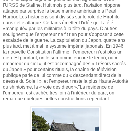
l'URSS de Staline. Huit mois plus tard, l'aviation nippone
attaque par surprise la base marine américaine à Pearl
Harbor. Les historiens sont divisés sur le rôle de Hirohito
dans cette attaque. Certains émettent l'idée qu'il a été
«manipulé» par les militaires à la tête du pays. D'autres
soulignent que l'empereur ne fit rien pour s'opposer à cette
escalade de la guerre.
La capitulation du Japon, quatre ans
plus tard, met à mal le système impérial japonais. En 1946,
la nouvelle Constitution l’affirme : l’empereur n’est plus un
dieu.
Et pourtant, on le surnomme encore le tennõ, ou «
empereur du ciel »
,
il est accompagné des
«
Trésors sacrés
du Japon » pour certains rituels, la chaîne de télévision
publique parle de lui comme du « descendant direct de la
déesse du Soleil »
,
et l’empereur reste la plus Haute Autorité
du shintoïsme, la « voie des dieux »."La résidence de
l'empereur est cachée très loin à l'intérieur du parc, on
remarque quelques belles constructions cependant.