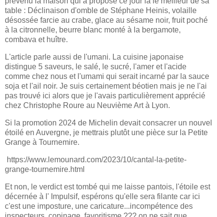
prévenu la maison qui a proposé ce jour là le meilleur de sa
table : Déclinaison d'omble de Stéphane Heinis, volaille
désossée farcie au crabe, glace au sésame noir, fruit poché
à la citronnelle, beurre blanc monté à la bergamote,
combava et huître.
L'article parle aussi de l'umani. La cuisine japonaise
distingue 5 saveurs, le salé, le sucré, l'amer et l'acide
comme chez nous et l'umami qui serait incarné par la sauce
soja et l'ail noir. Je suis certainement béotien mais je ne l'ai
pas trouvé ici alors que je l'avais particulièrement apprécié
chez Christophe Roure au Neuvième Art à Lyon.
Si la promotion 2024 de Michelin devait consacrer un nouvel
étoilé en Auvergne, je mettrais plutôt une pièce sur la Petite
Grange à Tournemire.
https://www.lemounard.com/2023/10/cantal-la-petite-
grange-tournemire.html
Et non, le verdict est tombé qui me laisse pantois, l'étoile est
décernée à l' Impulsif, espérons qu'elle sera filante car ici
c'est une imposture, une caricature...incompétence des
inspecteurs, copinage, favoritisme ??? on ne sait que