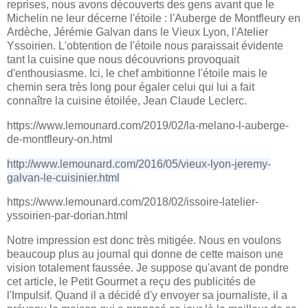
reprises, nous avons découverts des gens avant que le
Michelin ne leur décerne l'étoile : l'Auberge de Montfleury en
Ardèche, Jérémie Galvan dans le Vieux Lyon, l'Atelier
Yssoirien. L'obtention de l'étoile nous paraissait évidente
tant la cuisine que nous découvrions provoquait
d'enthousiasme. Ici, le chef ambitionne l'étoile mais le
chemin sera très long pour égaler celui qui lui a fait
connaître la cuisine étoilée, Jean Claude Leclerc.
https://www.lemounard.com/2019/02/la-melano-l-auberge-
de-montfleury-on.html
http://www.lemounard.com/2016/05/vieux-lyon-jeremy-
galvan-le-cuisinier.html
https://www.lemounard.com/2018/02/issoire-latelier-
yssoirien-par-dorian.html
Notre impression est donc très mitigée. Nous en voulons
beaucoup plus au journal qui donne de cette maison une
vision totalement faussée. Je suppose qu'avant de pondre
cet article, le Petit Gourmet a reçu des publicités de
l'Impulsif. Quand il a décidé d'y envoyer sa journaliste, il a