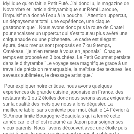
idyllique qu'en fait le Petit Futé. J'ai donc lu, le magazine de
Novembre et l'article dithyrambique sur Rémi Laroque,
l'Impulsif m'a donné l'eau à la bouche. " Attention uppercut,
un dépaysement total, une expérience, une claque
gastronomique". Nous avons donc pris la route de Chatel
pour encaisser un uppercut qui s'est tout au plus avéré une
chiquenaude ou une pichenette. Le cadre est élégant,
épuré, deux menus sont proposés en 7 ou 9 temps,
Omakase, "je m'en remets à vous en japonais". Chaque
te
mps est proposé en 3 bouchées. Le Petit Gourmet persiste
dans le dithyrambe "Le voyage sera magnifique grace à un
travail de précision remarquable, la maîtrise des textures, les
saveurs sublimées, le dressage artistique."
Pour expliquer notre critique, nous avons quelques
expériences de grande cuisine japonaise en France, des
restaurants 1 ou 2 étoiles donc nous serons assez exigeants
sur la qualité des mets que nous allons déguster. La
meilleure table, sans contexte pour moi, était le 14 Février à
St Amour limite Bourgogne-Beaujolais qui a fermé cette
année car le chef est retourné au Japon pour soigner ses
vieux parents. Nous l'avons découvert avec une étoile puis
revisité avec le meme ravissement quand il a obtenu la