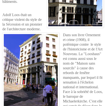
bâtiments.
A
dolf Loos était un
critique violent du style de
la Sécession et un pionnier
de l'architecture moderne.
Dans son livre Ornement
et crime (1908), il
polémique contre le style
de l'historicisme et de l'Art
Nouveau. La "Looshaus"
est connu aussi sous le
nom de "Maison sans
sourcils" à cause des
rebords de fenêtre
manquants, par lequel il fit
sensation à l'échelon
national et international.
Face à la sobriété de Loos,
le baroque de
Michaelerkirche. C'est elle
qui servit de décor dans le