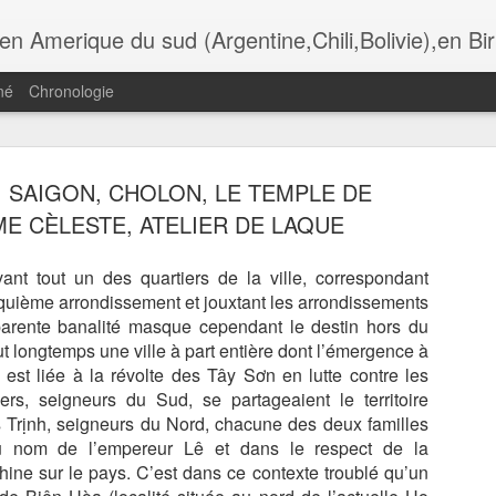
i,Bolivie),en Birmanie,au Botswana. Andalousie,Rome, Laos , Cambodge , Italie , Maroc , Ethiopie , tanzanie , USA, Gra
né
Chronologie
, SAIGON, CHOLON, LE TEMPLE DE
ADÈRE,
MADÈRE,
MADÈRE,
MADÈRE,
ME CÈLESTE, ATELIER DE LAQUE
UNCHAL,
FUNCHAL, LA
FUNCHAL,
FUNCHAL, L
Jul 13th
Jul 11th
Jul 10th
Jul 9th
OMANTIC
IGREJA DO
HOTEL DE VILLE
CATHÈDRAL
CKAGE DU
COLEGIO
ET LA PLACE
SÈ
nt tout un des quartiers de la ville, correspondant
TAURANTE
uième arrondissement et jouxtant les arrondissements
O FORTE
parente banalité masque cependant le destin hors du
ADÈRE,
MADÈRE, LES
MADÈRE, LA
MADÈRE, L
t longtemps une ville à part entière dont l’émergence à
ÈGLISE DE
GENETS DE
RANDONNÈE DE
TÈLÈPHÈRIQ
e est liée à la révolte des Tây Sơn en lutte contre les
un 30th
Jun 29th
Jun 28th
Jun 26th
IRA BRAVA
RABASCAL
LAGOA DO
D' ACHADAS 
rs, seigneurs du Sud, se partageaient le territoire
VENTO
CRUZ, JARD
 Trịnh, seigneurs du Nord, chacune des deux familles
DO MAR
au nom de l’empereur Lê et dans le respect de la
hine sur le pays. C’est dans ce contexte troublé qu’un
ÈRE, LES
LYON, AU
LES
LYON, CROI