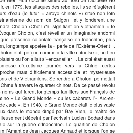
e Biên Hòa (localité située au nord de l’actuelle Ho
AISONS
HASARD DANS
TRABOULES DU
ROUSSE, L'
ir, en 1779, les attaques des rebelles. Ils se réfugièrent
un 13th
May 29th
May 27th
May 25th
ITIONNELL
LE CENTRE
VIEUX LYON
ATELIER D
rs d’eau (le futur « arroyo chinois ») situé non loin
E SANTANA
AVEC NICOLAS
TISSAGE À
 vietnamienne du nom de Saigon et y fondèrent une
BRUNO
BRAS DU
ndra Cholon (Chợ Lớn, signifiant en vietnamien « le
JACQUET
MAITRE
Évoquer Cholon, c’est réveiller un imaginaire endormi
TISSERAN
ARIS, LA
PARIS, LA
LES PONTS DE
PARIS, QUI
ngue présence coloniale française en Indochine, plus
GEORGES
IERGERIE,
CATHÈDRALE
PARIS DEPUIS
PLUME LA
n, longtemps appelée la « perle de l’Extrême-Orient ».
MATTELON
ar 30th
Mar 27th
Mar 19th
Feb 23rd
ERREUR ET
DE POUTINE ET
LA SEINE
LUNE, UN T
holon était perçue comme « la ville chinoise », un lieu
BOOMERANG
NOTRE DAME
TRÈS EN
isirs où l’on allait s’«encanailler ». La cité était aussi
DESSOUS DE 
omesse d’exotisme tournée vers la Chine, certes
OURS
roche mais difficilement accessible et mystérieuse
URA, LA
LE REPAS
ROME 2026, LA
ROME 2026
ns et de Vietnamiens. Se rendre à Cholon, permettait
CADE DES
TRUFFE ET
VILLA
BASILIQUE
 Chine à travers le quartier chinois. De ce passé révolu
eb 14th
Feb 13th
Feb 12th
Feb 5th
S, BAUME
VINS CHEZ
FARNESINA, LE
SAINT PIER
 noms qui furent longtemps familiers aux Français de
MESSIEURS
CLAUDE
TRASTEVERE,
casino « Le Grand Monde » ou les cabarets l’« Arc-en-
BRIOUDE
L'EXTASE
s de Jade ».
En 1948, le Grand Monde était le plus vaste
eux dans le monde dirigé par Bay Vien, le maître de
ME 2026,
ROME 2026, LA
ROME, PALAZZO
CHATEAUX 
illeusement dépeint par l’écrivain Lucien Bodard dans
T JEAN DE
GALLERIA
SPADA, LA
LA LOIRE,
le sur la guerre d’Indochine. Le quartier de Cholon
an 26th
Jan 24th
Jan 24th
Jan 23rd
ATRAN,
SPADA.
PERSPECTIVE
AMBOISE, NO
film l’Amant de Jean Jacques Annaud et lorsque l’on se
RBERT D'
DE BORROMINI
2025, DE