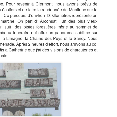
ise. Pour revenir à Clermont, nous avions prévu de
AISONS
HASARD DANS
TRABOULES DU
ROUSSE, L'
un 13th
May 29th
May 27th
May 25th
ITIONNELL
LE CENTRE
VIEUX LYON
ATELIER D
 écoliers et de faire la randonnée de Montlune sur la
E SANTANA
AVEC NICOLAS
TISSAGE À
 Ce parcours d’environ 13 kilomètres représente en
BRUNO
BRAS DU
arche. On part d' Arconsat, l’un des plus vieux
JACQUET
MAITRE
on suit des pistes forestières mène au sommet de
TISSERAN
mbeau funéraire qui offre un panorama sublime sur
ARIS, LA
PARIS, LA
LES PONTS DE
PARIS, QUI
GEORGES
IERGERIE,
CATHÈDRALE
PARIS DEPUIS
PLUME LA
, la Limagne, la Chaîne des Puys et le Sancy. Nous
MATTELON
ar 30th
Mar 27th
Mar 19th
Feb 23rd
ERREUR ET
DE POUTINE ET
LA SEINE
LUNE, UN T
nade. Après 2 heures d'effort, nous arrivons au col
BOOMERANG
NOTRE DAME
TRÈS EN
is à Catherine que j'ai des visions de charcuteries et
DESSOUS DE 
nats.
OURS
URA, LA
LE REPAS
ROME 2026, LA
ROME 2026
CADE DES
TRUFFE ET
VILLA
BASILIQUE
eb 14th
Feb 13th
Feb 12th
Feb 5th
S, BAUME
VINS CHEZ
FARNESINA, LE
SAINT PIER
MESSIEURS
CLAUDE
TRASTEVERE,
BRIOUDE
L'EXTASE
ME 2026,
ROME 2026, LA
ROME, PALAZZO
CHATEAUX 
T JEAN DE
GALLERIA
SPADA, LA
LA LOIRE,
an 26th
Jan 24th
Jan 24th
Jan 23rd
ATRAN,
SPADA.
PERSPECTIVE
AMBOISE, NO
RBERT D'
DE BORROMINI
2025, DE