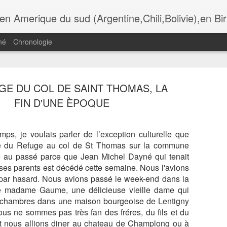
i,Bolivie),en Birmanie,au Botswana. Andalousie,Rome, Laos , Cambodge , Italie , Maroc , Ethiopie , tanzanie , USA, Gra
né
Chronologie
GE DU COL DE SAINT THOMAS, LA
ADÈRE,
MADÈRE,
MADÈRE,
MADÈRE,
FIN D'UNE ÈPOQUE
UNCHAL,
FUNCHAL, LA
FUNCHAL,
FUNCHAL, L
Jul 13th
Jul 11th
Jul 10th
Jul 9th
OMANTIC
IGREJA DO
HOTEL DE VILLE
CATHÈDRAL
CKAGE DU
COLEGIO
ET LA PLACE
SÈ
TAURANTE
mps, je voulais parler de l’exception culturelle que
O FORTE
rge du Refuge au col de St Thomas sur la commune
le au passé parce que Jean Michel Dayné qui tenait
ADÈRE,
MADÈRE, LES
MADÈRE, LA
MADÈRE, L
ses parents est décédé cette semaine. Nous l'avions
ÈGLISE DE
GENETS DE
RANDONNÈE DE
TÈLÈPHÈRIQ
un 30th
Jun 29th
Jun 28th
Jun 26th
 par hasard. Nous avions passé le week-end dans la
IRA BRAVA
RABASCAL
LAGOA DO
D' ACHADAS 
VENTO
CRUZ, JARD
e madame Gaume, une délicieuse vieille dame qui
DO MAR
 chambres dans une maison bourgeoise de Lentigny
s ne sommes pas très fan des fréres, du fils et du
s et nous allions diner au chateau de Champlong ou à
ÈRE, LES
LYON, AU
LES
LYON, CROI