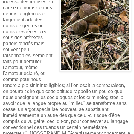
incessantes remises en
cause de noms connus
depuis longtemps et
largement adoptés,
noms de genres ou
noms d'espèces, ceci
sous des prétextes
parfois fondés mais
souvent peu
raisonnables, semblent
faits pour dérouter
l'amateur, même
l'amateur éclairé, et
comme pour nous
rendre à plaisir inintelligibles; si l'on osait la comparaison,
on pourrait dire que cette attitude rappelle un peu ce que
nous enseignent les sociologues et les criminologistes, à
savoir que la langue propre au "milieu" se transforme sans
cesse, un argot spécialisé nouveau se substituant
immédiatement à un autre dès que celui-ci risque d'être
compris du vulgaire, ceci dit-on, pour conserver au langage
conventionnel des truands un certain hermétisme
protecteur!". [JOSSERAND M. "Avertissement concernant la