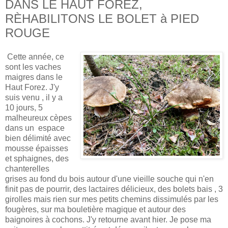
DANS LE HAUT FOREZ,
RÈHABILITONS LE BOLET à PIED
ROUGE
Cette année, ce
sont les vaches
maigres dans le
Haut Forez. J'y
suis venu , il y a
10 jours, 5
malheureux cèpes
dans un espace
bien délimité avec
mousse épaisses
et sphaignes, des
chanterelles
grises au fond du bois autour d'une vieille souche qui n'en
finit pas de pourrir, des lactaires délicieux, des bolets bais , 3
girolles mais rien sur mes petits chemins dissimulés par les
fougères, sur ma bouletière magique et autour des
baignoires à cochons. J'y retourne avant hier. Je pose ma