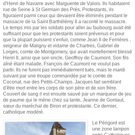
d'Henri de Navarre avec Marguerite de Valois. Ils habitaient
rue de Seine à St Germain des Prés. Protestants, ils
figuraient parmi ceux qui devaient être éliminés pendant le
massacre de la Saint Barthélémy Il a raconté le massacre.
Le temps mis par les soldats pour aller au faubourg avait été
suffisant pour que les protestants soient prévenus et pour
que la plupart puissent s'enfuir, comme Jean II de Ferrières
,
seigneur de Maligny et vidame de Chartres, Gabriel de
Lorges, comte de Montgomery, qui avait mortellement blessé
Henri II, ainsi que son oncle, Geoffroy de Caumont. Son fils
aîné étant malade, François de Caumont ne voulut pas
partir. Ils ne furent pas immédiatement tués, mais le mardi
suivant par une troupe commandée par le comte de
Coconat, rue des Petits-Champs. Jacques fait semblant
d'être mort entre les corps de son père et de son frère.
Couvert de sang il est ensuite sauvé par un marqueur de jeu
de paume qui le mène chez sa tante, Jeanne de Gontaut,
sœur du maréchal de Biron et protestante. Ce dernier,
catholique modéré.
Le Périgord est
une zone tampon
entre Catholiques