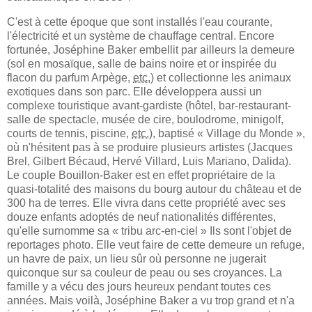
C'est à cette époque que sont installés l'eau courante,
l'électricité et un système de chauffage central. Encore
fortunée, Joséphine Baker embellit par ailleurs la demeure
(sol en mosaïque, salle de bains noire et or inspirée du
flacon du parfum Arpège,
etc.
) et collectionne les animaux
exotiques dans son parc. Elle développera aussi un
complexe touristique avant-gardiste (hôtel, bar-restaurant-
salle de spectacle, musée de cire, boulodrome, minigolf,
courts de tennis, piscine,
etc.
), baptisé « Village du Monde »,
où n'hésitent pas à se produire plusieurs artistes (Jacques
Brel, Gilbert Bécaud, Hervé Villard, Luis Mariano, Dalida).
Le couple Bouillon-Baker est en effet propriétaire de la
quasi-totalité des maisons du bourg autour du château et de
300
ha de terres. Elle vivra dans cette propriété avec ses
douze enfants adoptés de neuf nationalités différentes,
qu'elle surnomme sa « tribu arc-en-ciel » Ils sont l'objet de
reportages photo. Elle veut faire de cette demeure un refuge,
un havre de paix, un lieu sûr où personne ne jugerait
quiconque sur sa couleur de peau ou ses croyances. La
famille y a vécu des jours heureux pendant toutes ces
années. Mais voilà, Joséphine Baker a vu trop grand et n'a