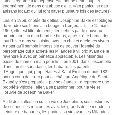
jamais regardé à la dépense.Elle donne beaucoup, et
énormément de gens ont abusé d'elle. »(en particulier des
artisans locaux qui lui font payer plusieurs fois des factures).
Las, en 1968, criblée de dettes, Joséphine Baker est obligée
de vendre ses biens à la bougie à Bergerac. Et, le 15 mars
1969, elle est littéralement jetée dehors par le nouveau
propriétaire, un marchand de biens, après s'être barricadée
tout l'hiver dans sa ­cuisine avec un chat et quelques vivres.
A noter qu'il semble impossible de trouver l'identité du
personnage qui a acheté les Milandes à vil prix avant de le
revendre à avec un bénéfice appréciable. Les Milandes
passe de main en main pour finir, en 2001, dans l'escarcelle
d'une famille sarladaise, les Labarre, les parents
d'Angélique, qui, propriétaires à Saint-Émilion depuis 1832,
ont un coup de cœur pour ce château. Angélique de Saint-
Exupéry s’est préparée – par ses études – à reprendre une
propriété viticole ; elle va se passionner pour la vie et
l’œuvre de Joséphine Baker.
Au fil des salles, on suit la vie de Joséphine, ses costumes
de scènes, ses rencontres avec les grands de ce monde, la
ceinture de bananes, les photos, sa vie avant les Milandes,