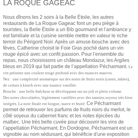
LA ROQUE GAGEAC
Nous dînons les 2 soirs à la Belle Étoile, les autres
restaurants de La Roque Gageac font un peu piège à
touristes, la Belle Étoile a un Bib gourmand et l'ambiance y
est familiale et la cuisine semble mettre en valeur le riche
terroir du Périgord Noir. Après un amuse-bouche avec des
fèves, Catherine choisit le Foie Gras poché dans un vin
rouge épicé avec un confit passion. Pour l'ensemble du
repas, nous choisissons un château Mondazur, les Argiles
bleus en 2019 qui fait partie de l’appellation Pécharmant.
Le
vin présente une couleur rouge profond avec des nuances mauves.
Nez
:
une complexité aromatique sur des notes de fruits noirs (cassis, mûres),
de cerises à kirsch avec une nuance vanillée.
Bouche
:
une belle fraîcheur se développant sur un joli et plein volume.
Des notes chocolatées, légèrement vanillées avec des tannins soyeux très bien
Ce Pécharmant
intégrés. La note finale est longue, suave et fruité.
permet de retrouver les parfums de fruits noirs du merlot, le
côté soyeux du cabernet franc et les notes épicées du
malbec. Une très belle cuvée pour découvrir les vins de
l'appellation Pécharmant. En Dordogne, Pécharmant est un
vignoble au nom séduisant, qui bénéficie d'une exposition