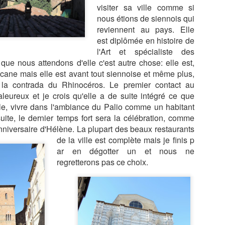
AISONS
HASARD DANS
visiter sa ville comme si
TRABOULES DU
ROUSSE, L'
un 13th
May 29th
May 27th
May 25th
ITIONNELL
LE CENTRE
VIEUX LYON
ATELIER D
nous étions de siennois qui
E SANTANA
AVEC NICOLAS
TISSAGE À
reviennent au pays. Elle
BRUNO
BRAS DU
est diplômée en histoire de
JACQUET
MAITRE
l'Art et spécialiste des
TISSERAN
que nous attendons d'elle c'est autre chose: elle est,
ARIS, LA
PARIS, LA
LES PONTS DE
PARIS, QUI
GEORGES
IERGERIE,
CATHÈDRALE
PARIS DEPUIS
PLUME LA
oscane mais elle est avant tout siennoise et même plus,
MATTELON
ar 30th
Mar 27th
Mar 19th
Feb 23rd
ERREUR ET
DE POUTINE ET
LA SEINE
LUNE, UN T
 la contrada du Rhinocéros. Le premier contact au
BOOMERANG
NOTRE DAME
TRÈS EN
leureux et je crois qu'elle a de suite intégré ce que
DESSOUS DE 
le, vivre dans l'ambiance du Palio comme un habitant
OURS
ite, le dernier temps fort sera la célébration, comme
URA, LA
LE REPAS
ROME 2026, LA
ROME 2026
'anniversaire d'Hélène. La plupart des beaux restaurants
CADE DES
TRUFFE ET
VILLA
BASILIQUE
de la ville est complète mais je finis p
eb 14th
Feb 13th
Feb 12th
Feb 5th
S, BAUME
VINS CHEZ
FARNESINA, LE
SAINT PIER
ar en dégotter un et nous ne
MESSIEURS
CLAUDE
TRASTEVERE,
regretterons pas ce choix.
BRIOUDE
L'EXTASE
ME 2026,
ROME 2026, LA
ROME, PALAZZO
CHATEAUX 
T JEAN DE
GALLERIA
SPADA, LA
LA LOIRE,
an 26th
Jan 24th
Jan 24th
Jan 23rd
ATRAN,
SPADA.
PERSPECTIVE
AMBOISE, NO
RBERT D'
DE BORROMINI
2025, DE