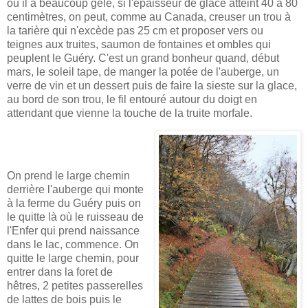
où il a beaucoup gelé, si l'épaisseur de glace atteint 40 à 80
centimètres, on peut, comme au Canada, creuser un trou à
la tarière qui n'excède pas 25 cm et proposer vers ou
teignes aux truites, saumon de fontaines et ombles qui
peuplent le Guéry. C'est un grand bonheur quand, début
mars, le soleil tape, de manger la potée de l'auberge, un
verre de vin et un dessert puis de faire la sieste sur la glace,
au bord de son trou, le fil entouré autour du doigt en
attendant que vienne la touche de la truite morfale.
On prend le large chemin
derrière l'auberge qui monte
à la ferme du Guéry puis on
le quitte là où le ruisseau de
l'Enfer qui prend naissance
dans le lac, commence. On
quitte le large chemin, pour
entrer dans la foret de
hêtres, 2 petites passerelles
de lattes de bois puis le