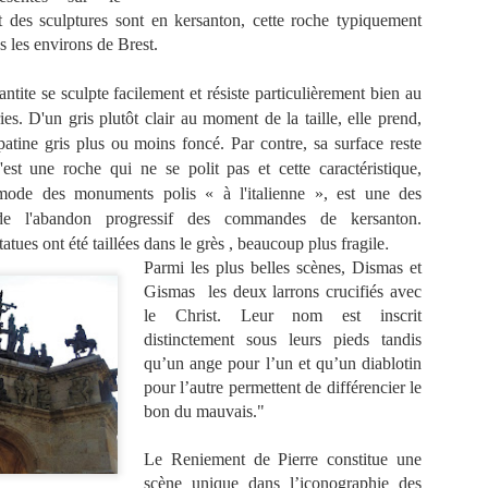
ATEAU DE
RAMBOUILLET,
VAUX LE
VAUX LE
des sculptures sont en kersanton, cette roche typiquement
BOUILLET,
LA VISITE DU
VICOMTE,
VICOMTE, L
s les environs de Brest.
ay 11th
May 10th
May 8th
May 6th
DANS L'
CHATEAU, LES
SALLE À
GRAND SALO
TIMITÈ DU
ROIS, LES
MANGER, LES
LA CHAMBR
ntite se sculpte facilement et résiste particulièrement bien au
ÈSIDENT
EMPEREURS,
CUISINES, UN
DU ROI
AURIOL
LES
REPAS DE GALA
es. D'un gris plutôt clair au moment de la taille, elle prend,
PRÈSIDENTS
atine gris plus ou moins foncé. Par contre, sa surface reste
'OURS À
CHATEAU DE
CHATEAU DE
CHATEAU D
'est une roche qui ne se polit pas et cette caractéristique,
ENNES, LE
FONTAINEBLEA
FONTAINEBLEA
FONTAINEBL
pr 27th
Apr 26th
Apr 23rd
Apr 23rd
 THEIL DE
U, LES
U, LA GALERIE
U, LA
a mode des monuments polis « à l'italienne », est une des
RETAGNE
APPARTEMENTS
FRANçOIS 1ER
DÈCOUVERT
 de l'abandon progressif des commandes de kersanton.
ROYAUX, LA
DU CHATEAU
.
tues ont été taillées dans le grès , beaucoup plus fragile
PARTIE
GALERIE DE
Parmi les plus belles scènes,
Dismas et
RENAISSANCE;
ASSIETTES
S, FLANER
L' ATELIER
PARIS, LES
PARIS, L' EGL
Gismas les deux larrons crucifiés avec
CHAPELLE 
 HASARD
YSSOIRIEN, LE
TEMPLIERS ET
DE SAINT
le Christ. Leur nom est inscrit
LA TRINITÈ
Mar 4th
Mar 2nd
Mar 1st
Feb 26th
ANS LE
MENU
LES ROIS
ETIENNE D
distinctement sous leurs pieds tandis
RAIS, LA
BASTIAAN,
MAUDITS AVEC
MONT
qu’un ange pour l’un et qu’un diablotin
ACE DES
ISSOIRE
PHILIPPE
pour l’autre permettent de différencier le
SGES, LA
BRINAS-CAUDIE,
bon du mauvais."
SAINT PAUL
QUARTIER DU
LEMAGNE,
ALLEMAGNE,
ALLEMAGNE,
ALLEMAGNE
TEMPLE
ECK, LES
LUBECK, HOTEL
LUBECK, LA
HAMBOURG
Le Reniement de Pierre constitue une
Feb 3rd
Feb 2nd
Jan 28th
Jan 28th
GENS
DE VILLE,
REINE DE LA
SUR L'ELB
scène unique dans l’iconographie des