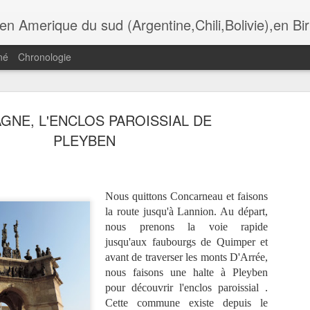
i,Bolivie),en Birmanie,au Botswana. Andalousie,Rome, Laos , Cambodge , Italie , Maroc , Ethiopie , tanzanie , USA, Gra
né
Chronologie
GNE, L'ENCLOS PAROISSIAL DE
ADÈRE,
MADÈRE,
MADÈRE,
MADÈRE,
PLEYBEN
UNCHAL,
FUNCHAL, LA
FUNCHAL,
FUNCHAL, L
Jul 13th
Jul 11th
Jul 10th
Jul 9th
OMANTIC
IGREJA DO
HOTEL DE VILLE
CATHÈDRAL
CKAGE DU
COLEGIO
ET LA PLACE
SÈ
TAURANTE
O FORTE
Nous quitto
ns Concarneau et faisons
la route jusqu'à Lannion. Au départ,
ADÈRE,
MADÈRE, LES
MADÈRE, LA
MADÈRE, L
nous prenons la voie rapide
ÈGLISE DE
GENETS DE
RANDONNÈE DE
TÈLÈPHÈRIQ
un 30th
Jun 29th
Jun 28th
Jun 26th
IRA BRAVA
RABASCAL
jusqu'aux faubourgs de Quimper et
LAGOA DO
D' ACHADAS 
VENTO
CRUZ, JARD
avant de traverser les monts D'Arrée,
DO MAR
nous faisons une halte à Pleyben
pour découvrir l'enclos paroissial .
Cette commune existe depuis le
ÈRE, LES
LYON, AU
LES
LYON, CROI