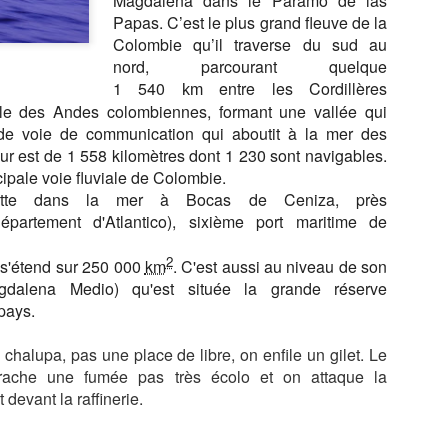
Magdalena dans le Páramo de las
URILLAC
CHARLES VIII
Papas. C’est le plus grand fleuve de la
NAPOLÈON I
Colombie qu’il traverse du sud au
ETOUR À
nord, parcourant quelque
PARIS, LA
PARIS, GALERIE
LYON, LE PAL
NONCEAU
CUISINE DE
DIOR, DIOR
DE LA BOURS
LYON, LE PAL
1 540
entre les Cordillères
km
Jan 3rd
Dec 4th
Dec 1st
Nov 30th
OUR LES
GREG
DANS LA
SILK IN LYO
DE LA BOURS
ale des Andes colombiennes, formant une vallée qui
ORATIONS
MARCHAND AU
COLLECTION DE
SILK IN LYO
de voie de communication qui aboutit à la mer des
ORALES,
FRENCHIE
AZZEDINE ALAIA
r est de 1 558 kilomètres dont 1 230 sont navigables.
REMIÈRE
ncipale voie fluviale de Colombie.
PARTIE
S DU SUD,
ALPES DU SUD,
ALPES DU SUD,
ALPES DU SU
ette dans la mer à Bocas de Ceniza, près
S GORGES
GORGES DU
A PIED DE
LES GORGE
épartement d'Atlantico), sixième port maritime de
Oct 5th
Oct 3rd
Oct 1st
Sep 29th
ERDON, LE
VERDON, LA
MOUSTIERS AU
DU VERDO
T SUBLIME
RIVE GAUCHE
LAC DE SAINTE
DEPUIS LA
2
 s'étend sur 250 000
km
. C'est aussi au niveau de son
CROIX
ROUTE DE
gdalena Medio
) qu'est située la grande réserve
CRETES
pays.
HATEAU DE
SUPERBE
JUIN 2025, LE
PARIS, VISI
GNAN, SUR
DÈCOUVERTE,
MENU
GUIDÈE DU
chalupa, pas une place de libre, on enfile un gilet. Le
Jul 11th
Jul 6th
Jun 18th
May 26th
S PAS DE
AU CLAIR DE LA
APOSTROPHE
MARAIS
rache une fumée pas très écolo et on attaque la
DAME DE
PLUME,
DE JUIN À L'
ARISTOCRAT
devant la raffinerie.
ÈVIGNÈ
GRIGNAN
APICIUS,
E AVEC
CLERMONT
PHILIPPE
FERRAND
BRINAS-CAUD