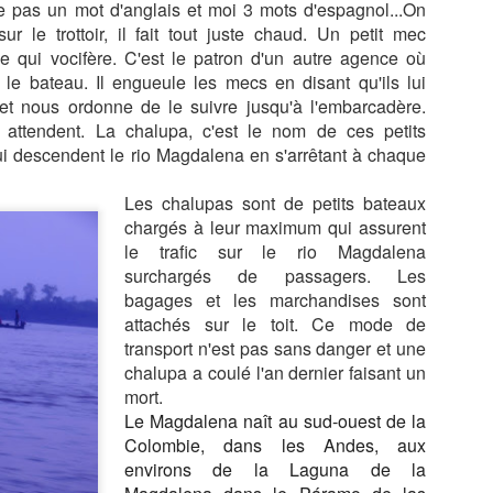
e pas un mot d'anglais et moi 3 mots d'espagnol...On
AISONS
HASARD DANS
TRABOULES DU
ROUSSE, L'
sur le trottoir, il fait tout juste chaud. Un petit mec
un 13th
May 29th
May 27th
May 25th
ITIONNELL
LE CENTRE
VIEUX LYON
ATELIER D
e qui vocifère. C'est le patron d'un autre agence où
E SANTANA
AVEC NICOLAS
TISSAGE À
 le bateau. Il engueule les mecs en disant qu'ils lui
BRUNO
BRAS DU
JACQUET
MAITRE
 et nous ordonne de le suivre jusqu'à l'embarcadère.
TISSERAN
 attendent. La chalupa, c'est le nom de ces petits
ARIS, LA
PARIS, LA
LES PONTS DE
PARIS, QUI
GEORGES
i descendent le rio Magdalena en s'arrêtant à chaque
IERGERIE,
CATHÈDRALE
PARIS DEPUIS
PLUME LA
MATTELON
ar 30th
Mar 27th
Mar 19th
Feb 23rd
ERREUR ET
DE POUTINE ET
LA SEINE
LUNE, UN T
BOOMERANG
NOTRE DAME
Les chalupas sont de petits bateaux
TRÈS EN
DESSOUS DE 
chargés à leur maximum qui assurent
OURS
le trafic sur le rio Magdalena
surchargés de passagers. Les
URA, LA
LE REPAS
ROME 2026, LA
ROME 2026
bagages et les marchandises sont
CADE DES
TRUFFE ET
VILLA
BASILIQUE
eb 14th
Feb 13th
Feb 12th
Feb 5th
S, BAUME
VINS CHEZ
attachés sur le toit. Ce mode de
FARNESINA, LE
SAINT PIER
MESSIEURS
CLAUDE
TRASTEVERE,
transport n'est pas sans danger et une
BRIOUDE
L'EXTASE
chalupa a coulé l'an dernier faisant un
mort.
Le Magdalena naît au sud-ouest de la
ME 2026,
ROME 2026, LA
ROME, PALAZZO
CHATEAUX 
T JEAN DE
Colombie, dans les Andes, aux
GALLERIA
SPADA, LA
LA LOIRE,
an 26th
Jan 24th
Jan 24th
Jan 23rd
ATRAN,
SPADA.
PERSPECTIVE
AMBOISE, NO
environs de la Laguna
de la
RBERT D'
DE BORROMINI
2025, DE