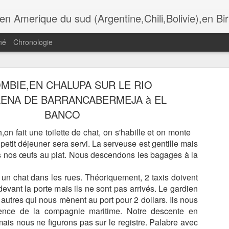
i,Bolivie),en Birmanie,au Botswana. Andalousie,Rome, Laos , Cambodge , Italie , Maroc , Ethiopie , tanzanie , USA, Gra
né
Chronologie
MBIE,EN CHALUPA SUR LE RIO
ADÈRE,
MADÈRE,
MADÈRE,
MADÈRE,
ENA DE BARRANCABERMEJA à EL
UNCHAL,
FUNCHAL, LA
FUNCHAL,
FUNCHAL, L
Jul 13th
Jul 11th
Jul 10th
Jul 9th
BANCO
OMANTIC
IGREJA DO
HOTEL DE VILLE
CATHÈDRAL
CKAGE DU
COLEGIO
ET LA PLACE
SÈ
,on fait une toilette de chat, on s'habille et on monte
TAURANTE
 petit déjeuner sera servi. La serveuse est gentille mais
O FORTE
s nos œufs au plat. Nous descendons les bagages à la
ADÈRE,
MADÈRE, LES
MADÈRE, LA
MADÈRE, L
ÈGLISE DE
GENETS DE
RANDONNÈE DE
TÈLÈPHÈRIQ
pas un chat dans les rues. Théoriquement, 2 taxis doivent
un 30th
Jun 29th
Jun 28th
Jun 26th
IRA BRAVA
RABASCAL
LAGOA DO
D' ACHADAS 
evant la porte mais ils ne sont pas arrivés. Le gardien
VENTO
CRUZ, JARD
 autres qui nous mènent au port pour 2 dollars. Ils nous
DO MAR
gence de la compagnie maritime. Notre descente en
ais nous ne figurons pas sur le registre. Palabre avec
ÈRE, LES
LYON, AU
LES
LYON, CROI