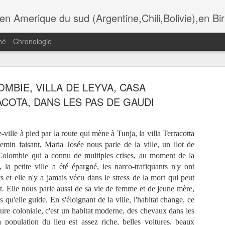
i,Bolivie),en Birmanie,au Botswana. Andalousie,Rome, Laos , Cambodge , Italie , Maroc , Ethiopie , tanzanie , USA, Gra
né
Chronologie
MBIE, VILLA DE LEYVA, CASA
ADÈRE,
MADÈRE,
MADÈRE,
MADÈRE,
COTA, DANS LES PAS DE GAUDI
UNCHAL,
FUNCHAL, LA
FUNCHAL,
FUNCHAL, L
Jul 13th
Jul 11th
Jul 10th
Jul 9th
OMANTIC
IGREJA DO
HOTEL DE VILLE
CATHÈDRAL
CKAGE DU
COLEGIO
ET LA PLACE
SÈ
TAURANTE
-ville à pied par la route qui mène à Tunja, la villa Terracotta
O FORTE
emin faisant, Maria Josée nous parle de la ville, un ilot de
 Colombie qui a connu de multiples crises, au moment de la
ADÈRE,
MADÈRE, LES
MADÈRE, LA
MADÈRE, L
ÈGLISE DE
GENETS DE
RANDONNÈE DE
TÈLÈPHÈRIQ
, la petite ville a été épargné, les narco-trafiquants n'y ont
un 30th
Jun 29th
Jun 28th
Jun 26th
IRA BRAVA
RABASCAL
LAGOA DO
D' ACHADAS 
ts et elle n'y a jamais vécu dans le stress de la mort qui peut
VENTO
CRUZ, JARD
. Elle nous parle aussi de sa vie de femme et de jeune mère,
DO MAR
s qu'elle guide. En s'éloignant de la ville, l'habitat change, ce
cture coloniale, c'est un habitat moderne, des chevaux dans les
ÈRE, LES
LYON, AU
LES
LYON, CROI
a population du lieu est assez riche, belles voitures, beaux