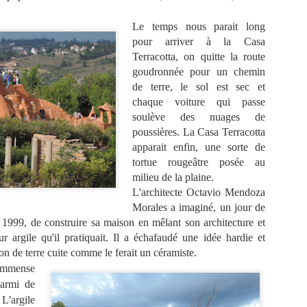
AISONS
HASARD DANS
TRABOULES DU
ROUSSE, L'
un 13th
May 29th
May 27th
May 25th
ITIONNELL
LE CENTRE
VIEUX LYON
ATELIER D
Le temps nous parait long
E SANTANA
AVEC NICOLAS
TISSAGE À
pour arriver à la Casa
BRUNO
BRAS DU
Terracotta, on quitte la route
JACQUET
MAITRE
goudronnée pour un chemin
TISSERAN
ARIS, LA
PARIS, LA
LES PONTS DE
PARIS, QUI
de terre, le sol est sec et
GEORGES
IERGERIE,
CATHÈDRALE
PARIS DEPUIS
PLUME LA
chaque voiture qui passe
MATTELON
ar 30th
Mar 27th
Mar 19th
Feb 23rd
ERREUR ET
DE POUTINE ET
LA SEINE
LUNE, UN T
soulève des nuages de
BOOMERANG
NOTRE DAME
TRÈS EN
poussières. La Casa Terracotta
DESSOUS DE 
apparait enfin, une sorte de
OURS
tortue rougeâtre posée au
URA, LA
LE REPAS
ROME 2026, LA
ROME 2026
milieu de la plaine.
CADE DES
TRUFFE ET
VILLA
BASILIQUE
L'architecte Octavio Mendoza
eb 14th
Feb 13th
Feb 12th
Feb 5th
S, BAUME
VINS CHEZ
FARNESINA, LE
SAINT PIER
Morales a imaginé, un jour de
MESSIEURS
CLAUDE
TRASTEVERE,
et 1999, de construire sa maison en mêlant son architecture et
BRIOUDE
L'EXTASE
sur argile qu'il pratiquait. Il a échafaudé une idée hardie et
on de terre cuite comme le ferait un céramiste.
ME 2026,
ROME 2026, LA
ROME, PALAZZO
CHATEAUX 
 immense
T JEAN DE
GALLERIA
SPADA, LA
LA LOIRE,
armi de
an 26th
Jan 24th
Jan 24th
Jan 23rd
ATRAN,
SPADA.
PERSPECTIVE
AMBOISE, NO
'argile
RBERT D'
DE BORROMINI
2025, DE