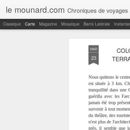
le mounard.com
Chroniques de voyages en Amerique du sud (Argentine,Chil
Classique
Carte
Magazine
Mosaïque
Barre Latérale
Instanta
Récent
Date
Libellé
Auteur
COLO
MAR
MADÈRE, LE
MADÈRE,
MADÈRE,
M
23
TERRA
COUVENT DE
FUNCHAL,
FUNCHAL, LE
F
Jul 23rd
Jul 21st
Jul 14th
SANTA CLARA,
DESIGN
JARDIN
R
FUNCHAL
CENTRE NINI
TROPICAL
PA
ANDRADE, UN
MONTE PALACE
RES
Nous quittons le centre
COCKTAIL AU
D
est située à 3 km. Ch
REID'S
MADÈRE, LE
MADÈRE,
tranquillité dans une
MADÈRE,
M
SKYWALK DE
CAMARA DE
CAMARA DE
L'
guérilla avec les Farc
Jul 3rd
Jul 2nd
Jul 1st
J
CABO GIRAO
LOBOS, ÈGLISE
LOBOS, LA
RIBE
jamais été trop présen
SAO SEBASTIAO
CHAPELLE
survenir à tout moment
SAINT PIERRE
du théâtre, des touriste
n'est plus de l'archite
MADÈRE,
MADÈRE,
MADÈRE,
MAD
près, il semble que l