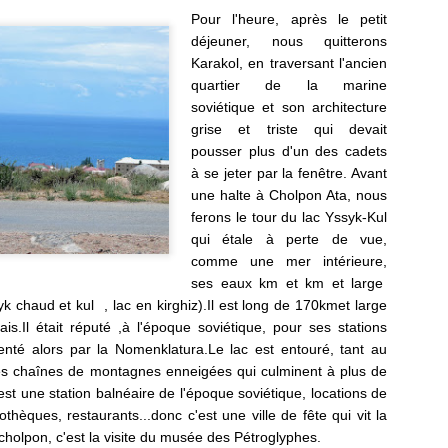
AISONS
HASARD DANS
TRABOULES DU
ROUSSE, L'
Pour l'heure, après le petit
un 13th
May 29th
May 27th
May 25th
ITIONNELL
LE CENTRE
VIEUX LYON
ATELIER D
déjeuner, nous quitterons
E SANTANA
AVEC NICOLAS
TISSAGE À
Karakol, en traversant l'ancien
BRUNO
BRAS DU
quartier de la marine
JACQUET
MAITRE
soviétique et son architecture
TISSERAN
ARIS, LA
PARIS, LA
LES PONTS DE
PARIS, QUI
grise et triste qui devait
GEORGES
IERGERIE,
CATHÈDRALE
PARIS DEPUIS
PLUME LA
pousser plus d'un des cadets
MATTELON
ar 30th
Mar 27th
Mar 19th
Feb 23rd
ERREUR ET
DE POUTINE ET
LA SEINE
LUNE, UN T
à se jeter par la fenêtre. Avant
BOOMERANG
NOTRE DAME
TRÈS EN
une halte à Cholpon Ata, nous
DESSOUS DE 
ferons le tour du lac Yssyk-Kul
OURS
qui étale à perte de vue,
URA, LA
LE REPAS
ROME 2026, LA
ROME 2026
comme une mer intérieure,
CADE DES
TRUFFE ET
VILLA
BASILIQUE
ses eaux km et km et large
eb 14th
Feb 13th
Feb 12th
Feb 5th
S, BAUME
VINS CHEZ
FARNESINA, LE
SAINT PIER
k chaud et kul , lac en kirghiz).Il est long de 170kmet large
MESSIEURS
CLAUDE
TRASTEVERE,
is.Il était réputé ,à l'époque soviétique, pour ses stations
BRIOUDE
L'EXTASE
uenté alors par la Nomenklatura.Le lac est entouré, tant au
es chaînes de montagnes enneigées qui culminent à plus de
ME 2026,
ROME 2026, LA
ROME, PALAZZO
CHATEAUX 
t une station balnéaire de l'époque soviétique, locations de
T JEAN DE
GALLERIA
SPADA, LA
LA LOIRE,
othèques, restaurants...donc c'est une ville de fête qui vit la
an 26th
Jan 24th
Jan 24th
Jan 23rd
ATRAN,
SPADA.
PERSPECTIVE
AMBOISE, NO
Tcholpon, c'est la visite du musée des Pétroglyphes.
RBERT D'
DE BORROMINI
2025, DE