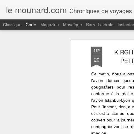
le mounard.com
Chroniques de voyages en Amerique du sud (Argentine,Chil
Classique
Carte
Magazine
Mosaïque
Barre Latérale
Instanta
Récent
Date
Libellé
Auteur
KIRGHI
SEP
MADÈRE, LE
MADÈRE,
MADÈRE,
M
20
PET
COUVENT DE
FUNCHAL,
FUNCHAL, LE
F
Jul 23rd
Jul 21st
Jul 14th
SANTA CLARA,
DESIGN
JARDIN
R
FUNCHAL
CENTRE NINI
TROPICAL
PA
Ce matin, nous allons
ANDRADE, UN
MONTE PALACE
RES
l'avion demain jusq
COCKTAIL AU
D
gougnafiers pour re
REID'S
MADÈRE, LE
MADÈRE,
MADÈRE,
M
conforme à la réalité
SKYWALK DE
CAMARA DE
CAMARA DE
L'
l'avion Istanbul-Lyon 
Jul 3rd
Jul 2nd
Jul 1st
J
CABO GIRAO
LOBOS, ÈGLISE
LOBOS, LA
RIBE
Pour l'instant, rien, 
SAO SEBASTIAO
CHAPELLE
et c'est à Istanbul qu
SAINT PIERRE
couvert pour la journ
compagnie vont se rév
MADÈRE,
MADÈRE,
MADÈRE,
MAD
imaginé.