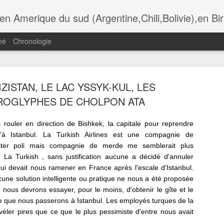
i,Bolivie),en Birmanie,au Botswana. Andalousie,Rome, Laos , Cambodge , Italie , Maroc , Ethiopie , tanzanie , USA, Gra
né
Chronologie
ZISTAN, LE LAC YSSYK-KUL, LES
ADÈRE,
MADÈRE,
MADÈRE,
MADÈRE,
ROGLYPHES DE CHOLPON ATA
UNCHAL,
FUNCHAL, LA
FUNCHAL,
FUNCHAL, L
Jul 13th
Jul 11th
Jul 10th
Jul 9th
OMANTIC
IGREJA DO
HOTEL DE VILLE
CATHÈDRAL
CKAGE DU
COLEGIO
ET LA PLACE
SÈ
 rouler en direction de Bishkek, la capitale pour reprendre
TAURANTE
u'à Istanbul. La Turkish Airlines est une compagnie de
O FORTE
ster poli mais compagnie de merde me semblerait plus
ADÈRE,
MADÈRE, LES
MADÈRE, LA
MADÈRE, L
. La Turkish , sans justification aucune a décidé d'annuler
ÈGLISE DE
GENETS DE
RANDONNÈE DE
TÈLÈPHÈRIQ
qui devait nous ramener en France après l'escale d'Istanbul.
un 30th
Jun 29th
Jun 28th
Jun 26th
IRA BRAVA
RABASCAL
LAGOA DO
D' ACHADAS 
aucune solution intelligente ou pratique ne nous a été proposée
VENTO
CRUZ, JARD
e nous devrons essayer, pour le moins, d'obtenir le gîte et le
DO MAR
ée que nous passerons à Istanbul. Les employés turques de la
éler pires que ce que le plus pessimiste d'entre nous avait
ÈRE, LES
LYON, AU
LES
LYON, CROI