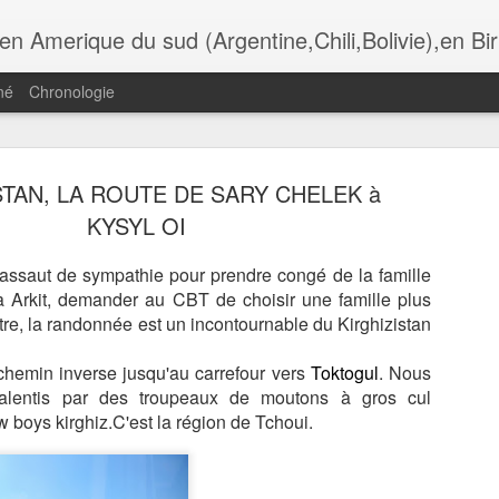
i,Bolivie),en Birmanie,au Botswana. Andalousie,Rome, Laos , Cambodge , Italie , Maroc , Ethiopie , tanzanie , USA, Gra
né
Chronologie
STAN, LA ROUTE DE SARY CHELEK à
ADÈRE,
MADÈRE,
MADÈRE,
MADÈRE,
KYSYL OI
UNCHAL,
FUNCHAL, LA
FUNCHAL,
FUNCHAL, L
Jul 13th
Jul 11th
Jul 10th
Jul 9th
OMANTIC
IGREJA DO
HOTEL DE VILLE
CATHÈDRAL
CKAGE DU
COLEGIO
ET LA PLACE
SÈ
d'assaut de sympathie pour prendre congé de la famille
TAURANTE
à Arkit, demander au CBT de choisir une famille plus
O FORTE
tre, la randonnée est un incontournable du Kirghizistan
ADÈRE,
MADÈRE, LES
MADÈRE, LA
MADÈRE, L
ÈGLISE DE
GENETS DE
RANDONNÈE DE
TÈLÈPHÈRIQ
hemin inverse jusqu'au carrefour ve
rs
Toktogul
. Nous
un 30th
Jun 29th
Jun 28th
Jun 26th
IRA BRAVA
RABASCAL
LAGOA DO
D' ACHADAS 
alentis par des troupeaux de moutons à gros cul
VENTO
CRUZ, JARD
 boys kirghiz.C'est la région de Tchoui.
DO MAR
ÈRE, LES
LYON, AU
LES
LYON, CROI