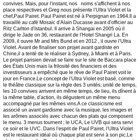
convives. Mais, pour l'instant, nos   noms s'affichent à nos 
place respectives et Greg nous présente l'Ultra Violet et la 
chef,Paul Pairet. Paul Pairet est né à Perpignan en 1964.Il a 
travaillé au café Mosaic d'Alain Ducasse avant d'officier au 
Ritz Carlton d'Istanbul. Il arrive à Shangai en 2005 où il 
dirige le Jade on 36, restaurant de l'Hotel Shangri La. En 
2009, il ouvre Mr and Mrs Bund et en 2012 , il ouvre l'Ultra 
Violet. Avant de finaliser son projet avant gardiste en 
Chine,il a tenté de le réaliser à Sydney, à Miami et à Paris. 
Le projet parisien devait se faire sur le site de Baccara place 
des États Unis mais la frilosité des financiers et des 
investisseurs a empêché que le rêve de Paul Pairet voit le 
jour en France.Le concept de l'Ultra Violet est basé, comme 
le théâtre classique sur la règle des 3 unités; unité de temps, 
les 10 convives arrivent en même temps, de lieu, ils dînent à 
la même table, d'action, ils dégustent un même menu 
accompagné par les mêmes vins.A ce classicisme est 
associé un avant gardisme avec la musique, les images et 
les arômes associés avec chacun des plats qui composent 
le menu. 3 menus tournent ; le UCA, Le UVB qui sera servi 
ce soir et le UVC. Dans l'esprit de Paul Pairet, l'Ultra Violet 
est le restaurant idéal où chaque plat est servi à son pic.Le 