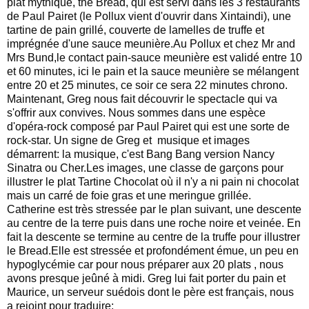
plat mythique, the Bread, qui est servi dans les 3 restaurants 
de Paul Pairet (le Pollux vient d'ouvrir dans Xintaindi), une 
tartine de pain grillé, couverte de lamelles de truffe et 
imprégnée d'une sauce meunière.Au Pollux et chez Mr and 
Mrs Bund,le contact pain-sauce meunière est validé entre 10 
et 60 minutes, ici le pain et la sauce meunière se mélangent 
entre 20 et 25 minutes, ce soir ce sera 22 minutes chrono.
Maintenant, Greg nous fait découvrir le spectacle qui va 
s'offrir aux convives. Nous sommes dans une espèce 
d'opéra-rock composé par Paul Pairet qui est une sorte de 
rock-star. Un signe de Greg et  musique et images 
démarrent: la musique, c'est Bang Bang version Nancy 
Sinatra ou Cher.Les images, une classe de garçons pour 
illustrer le plat Tartine Chocolat où il n'y a ni pain ni chocolat 
mais un carré de foie gras et une meringue grillée.
Catherine est très stressée par le plan suivant, une descente 
au centre de la terre puis dans une roche noire et veinée. En 
fait la descente se termine au centre de la truffe pour illustrer 
le Bread.Elle est stressée et profondément émue, un peu en 
hypoglycémie car pour nous préparer aux 20 plats , nous 
avons presque jeûné à midi. Greg lui fait porter du pain et 
Maurice, un serveur suédois dont le père est français, nous 
a rejoint pour traduire;