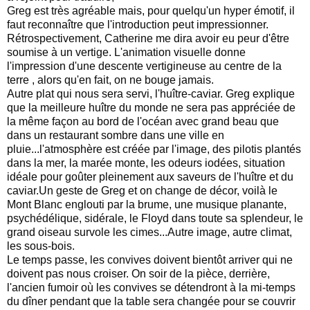
Greg est très agréable mais, pour quelqu'un hyper émotif, il 
faut reconnaître que l'introduction peut impressionner. 
Rétrospectivement, Catherine me dira avoir eu peur d'être 
soumise à un vertige. L'animation visuelle donne 
l'impression d'une descente vertigineuse au centre de la 
terre , alors qu'en fait, on ne bouge jamais.
Autre plat qui nous sera servi, l'huître-caviar. Greg explique 
que la meilleure huître du monde ne sera pas appréciée de 
la même façon au bord de l'océan avec grand beau que 
dans un restaurant sombre dans une ville en 
pluie...l'atmosphère est créée par l'image, des pilotis plantés 
dans la mer, la marée monte, les odeurs iodées, situation 
idéale pour goûter pleinement aux saveurs de l'huître et du 
caviar.Un geste de Greg et on change de décor, voilà le 
Mont Blanc englouti par la brume, une musique planante, 
psychédélique, sidérale, le Floyd dans toute sa splendeur, le 
grand oiseau survole les cimes...Autre image, autre climat, 
les sous-bois.
Le temps passe, les convives doivent bientôt arriver qui ne 
doivent pas nous croiser. On soir de la pièce, derrière, 
l'ancien fumoir où les convives se détendront à la mi-temps 
du dîner pendant que la table sera changée pour se couvrir 