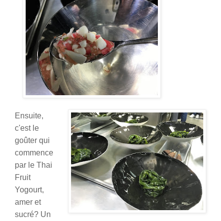
Ensuite,
c'est le
goûter qui
commence
par le Thai
Fruit
Yogourt,
amer et
sucré? Un