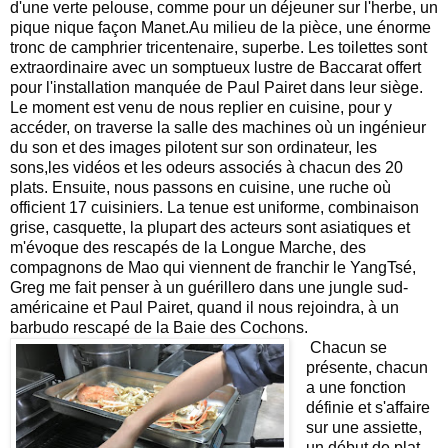
d'une verte pelouse, comme pour un déjeuner sur l'herbe, un 
pique nique façon Manet.Au milieu de la pièce, une énorme 
tronc de camphrier tricentenaire, superbe. Les toilettes sont 
extraordinaire avec un somptueux lustre de Baccarat offert 
pour l'installation manquée de Paul Pairet dans leur siège.
Le moment est venu de nous replier en cuisine, pour y 
accéder, on traverse la salle des machines où un ingénieur 
du son et des images pilotent sur son ordinateur, les 
sons,les vidéos et les odeurs associés à chacun des 20 
plats. Ensuite, nous passons en cuisine, une ruche où 
officient 17 cuisiniers. La tenue est uniforme, combinaison 
grise, casquette, la plupart des acteurs sont asiatiques et 
m'évoque des rescapés de la Longue Marche, des 
compagnons de Mao qui viennent de franchir le YangTsé, 
Greg me fait penser à un guérillero dans une jungle sud-
américaine et Paul Pairet, quand il nous rejoindra, à un 
barbudo rescapé de la Baie des Cochons.
 Chacun se 
présente, chacun 
a une fonction 
définie et s'affaire 
sur une assiette, 
un début de plat. 