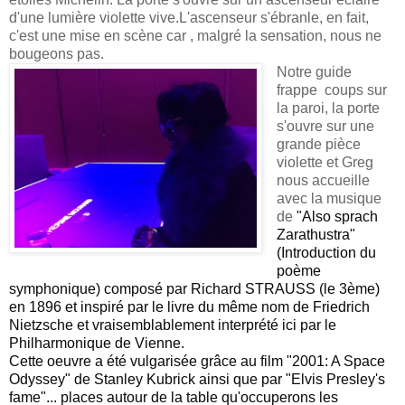
d'une lumière violette vive.L'ascenseur s'ébranle, en fait,
c'est une mise en scène car , malgré la sensation, nous ne
bougeons pas.
Notre guide
frappe coups sur
la paroi, la porte
s'ouvre sur une
grande pièce
violette et Greg
nous accueille
avec la musique
de
"Also sprach 
Zarathustra"
(Introduction du 
poème 
symphonique) composé par Richard STRAUSS (le 3ème) 
en 1896 et inspiré par le livre du même nom de Friedrich 
Nietzsche et vraisemblablement interprété ici par le 
Philharmonique de Vienne. 
Cette oeuvre a été vulgarisée grâce au film "2001: A Space 
Odyssey" de Stanley Kubrick ainsi que par "Elvis Presley's 
fame"... places autour de la table qu'occuperons les  