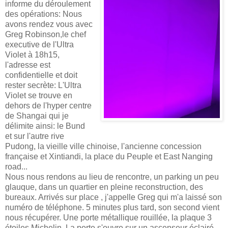
informe du déroulement
des opérations: Nous
avons rendez vous avec
Greg Robinson,le chef
executive de l'Ultra
Violet à 18h15,
l'adresse est
confidentielle et doit
rester secrète: L'Ultra
Violet se trouve en
dehors de l'hyper centre
de Shangai qui je
délimite ainsi: le Bund
et sur l'autre rive
Pudong, la vieille ville chinoise, l'ancienne concession
française et Xintiandi, la place du Peuple et East Nanging
road...
Nous nous rendons au lieu de rencontre, un parking un peu
glauque, dans un quartier en pleine reconstruction, des
bureaux. Arrivés sur place , j'appelle Greg qui m'a laissé son
numéro de téléphone. 5 minutes plus tard, son second vient
nous récupérer. Une porte métallique rouillée, la plaque 3
étoiles Michelin. La porte s'ouvre sur un ascenseur éclairé