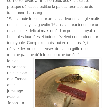
ce thé se révèle à l’infusion plus doux, plus subtil,
presque délicat et restitue la palette aromatique du
traditionnel Lapsang.
"Sans doute le meilleur ambassadeur des single malts
de l’ile d’Islay, Lagavulin 16 ans se caractérise par un
nez subtil et délicat mais doté d’un punch incroyable.
Les notes tourbées et iodées révèlent une profondeur
incroyable. Complexe mais tout en onctuosité, il
délivre des notes huileuses de bacon grillé et on
termine par une délicieuse touche fumée."
le plat
suivant est
un clin d'oeil
à la France
et un
jumelage
avec le
Japon. La