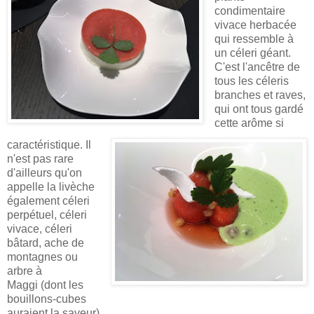
condimentaire
vivace herbacée
qui ressemble à
un céleri géant.
C'est l'ancêtre de
tous les céleris
branches et raves,
qui ont tous gardé
cette arôme si
caractéristique. Il
n'est pas rare
d'ailleurs qu'on
appelle la livèche
également
céleri
perpétuel, céleri
vivace, céleri
bâtard, ache de
montagnes ou
arbre à
Maggi
(dont les
bouillons-cubes
auraient la saveur)
.