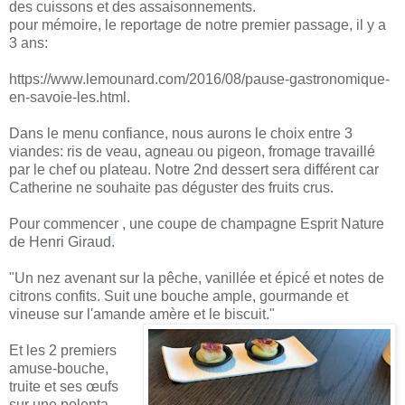
des cuissons et des assaisonnements.
pour mémoire, le reportage de notre premier passage, il y a
3 ans:
https://www.lemounard.com/2016/08/pause-gastronomique-
en-savoie-les.html.
Dans le menu confiance, nous aurons le choix entre 3
viandes: ris de veau, agneau ou pigeon, fromage travaillé
par le chef ou plateau. Notre 2nd dessert sera différent car
Catherine ne souhaite pas déguster des fruits crus.
Pour commencer , une coupe de champagne Esprit Nature
de Henri Giraud
.
"Un nez avenant sur la pêche, vanillée et épicé et notes de
citrons confits. Suit une bouche ample, gourmande et
vineuse sur l'amande amère et le biscuit."
Et les 2 premiers
amuse-bouche,
truite et ses œufs
sur une polenta,