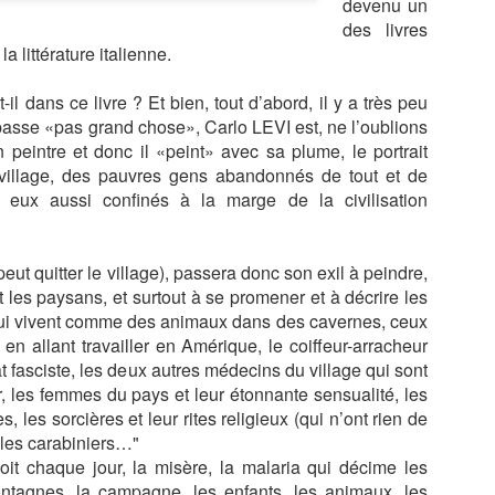
devenu un
URILLAC
CHARLES VIII
des livres
NAPOLÈON I
la littérature italienne.
ETOUR À
PARIS, LA
PARIS, GALERIE
LYON, LE PAL
NONCEAU
CUISINE DE
DIOR, DIOR
DE LA BOURS
LYON, LE PAL
il dans ce livre ? Et bien, tout d’abord, il y a très peu
Jan 3rd
Dec 4th
Dec 1st
Nov 30th
OUR LES
GREG
DANS LA
SILK IN LYO
DE LA BOURS
e passe «pas grand chose», Carlo LEVI est, ne l’oublions
ORATIONS
MARCHAND AU
COLLECTION DE
SILK IN LYO
n peintre et donc il «peint» avec sa plume, le portrait
ORALES,
FRENCHIE
AZZEDINE ALAIA
 village, des pauvres gens abandonnés de tout et de
REMIÈRE
t, eux aussi confinés à la marge de la civilisation
PARTIE
S DU SUD,
ALPES DU SUD,
ALPES DU SUD,
ALPES DU SU
S GORGES
GORGES DU
A PIED DE
LES GORGE
Oct 5th
Oct 3rd
Oct 1st
Sep 29th
ERDON, LE
VERDON, LA
MOUSTIERS AU
DU VERDO
eut quitter le village), passera donc son exil à peindre,
T SUBLIME
RIVE GAUCHE
LAC DE SAINTE
DEPUIS LA
 les paysans, et surtout à se promener et à décrire les
CROIX
ROUTE DE
qui vivent comme des animaux dans des cavernes, ceux
CRETES
 en allant travailler en Amérique, le coiffeur-arracheur
HATEAU DE
SUPERBE
JUIN 2025, LE
PARIS, VISI
t fasciste, les deux autres médecins du village qui sont
GNAN, SUR
DÈCOUVERTE,
MENU
GUIDÈE DU
r, les femmes du pays et leur étonnante sensualité, les
Jul 11th
Jul 6th
Jun 18th
May 26th
S PAS DE
AU CLAIR DE LA
APOSTROPHE
MARAIS
, les sorcières et leur rites religieux (qui n’ont rien de
DAME DE
PLUME,
DE JUIN À L'
ARISTOCRAT
, les carabiniers…"
ÈVIGNÈ
GRIGNAN
APICIUS,
E AVEC
 voit chaque jour, la misère, la malaria qui décime les
CLERMONT
PHILIPPE
ontagnes, la campagne, les enfants, les animaux, les
FERRAND
BRINAS-CAUD