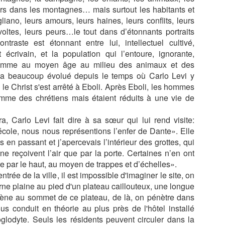
ATEAU DE
RAMBOUILLET,
VAUX LE
VAUX LE
ers dans les montagnes… mais surtout les habitants et
BOUILLET,
LA VISITE DU
VICOMTE,
VICOMTE, L
iano, leurs amours, leurs haines, leurs conflits, leurs
ay 11th
May 10th
May 8th
May 6th
DANS L'
CHATEAU, LES
SALLE À
GRAND SALO
voltes, leurs peurs…le tout dans d’étonnants portraits
TIMITÈ DU
ROIS, LES
MANGER, LES
LA CHAMBR
contraste est étonnant entre lui, intellectuel cultivé,
ÈSIDENT
EMPEREURS,
CUISINES, UN
DU ROI
 écrivain, et la population qui l’entoure, ignorante,
AURIOL
LES
REPAS DE GALA
 comme au moyen âge au milieu des animaux et des
PRÈSIDENTS
'OURS À
CHATEAU DE
CHATEAU DE
CHATEAU D
e a beaucoup évolué depuis le temps où Carlo Levi y
ENNES, LE
FONTAINEBLEA
FONTAINEBLEA
FONTAINEBL
s le Christ s'est arrêté à Eboli. Après Eboli, les hommes
pr 27th
Apr 26th
Apr 23rd
Apr 23rd
 THEIL DE
U, LES
U, LA GALERIE
U, LA
omme des chrétiens mais étaient réduits à une vie de
RETAGNE
APPARTEMENTS
FRANçOIS 1ER
DÈCOUVERT
ROYAUX, LA
DU CHATEAU
, Carlo Levi fait dire à sa sœur qui lui rend visite:
PARTIE
GALERIE DE
RENAISSANCE;
ASSIETTES
’école, nous nous représentions l’enfer de Dante». Elle
S, FLANER
L' ATELIER
PARIS, LES
PARIS, L' EGL
CHAPELLE 
s en passant et j’apercevais l’intérieur des grottes, qui
 HASARD
YSSOIRIEN, LE
TEMPLIERS ET
DE SAINT
LA TRINITÈ
 ne reçoivent l’air que par la porte. Certaines n’en ont
Mar 4th
Mar 2nd
Mar 1st
Feb 26th
ANS LE
MENU
LES ROIS
ETIENNE D
e par le haut, au moyen de trappes et d’échelles».
RAIS, LA
BASTIAAN,
MAUDITS AVEC
MONT
ntrée de la ville, il est impossible d'imaginer le site, on
ACE DES
ISSOIRE
PHILIPPE
SGES, LA
BRINAS-CAUDIE,
rne plaine au pied d'un plateau caillouteux, une longue
SAINT PAUL
QUARTIER DU
ène au sommet de ce plateau, de là, on pénètre dans
LEMAGNE,
ALLEMAGNE,
ALLEMAGNE,
ALLEMAGNE
TEMPLE
us conduit en théorie au plus près de l'hôtel installé
ECK, LES
LUBECK, HOTEL
LUBECK, LA
HAMBOURG
Feb 3rd
Feb 2nd
Jan 28th
Jan 28th
glodyte. Seuls les résidents peuvent circuler dans la
GENS
DE VILLE,
REINE DE LA
SUR L'ELB