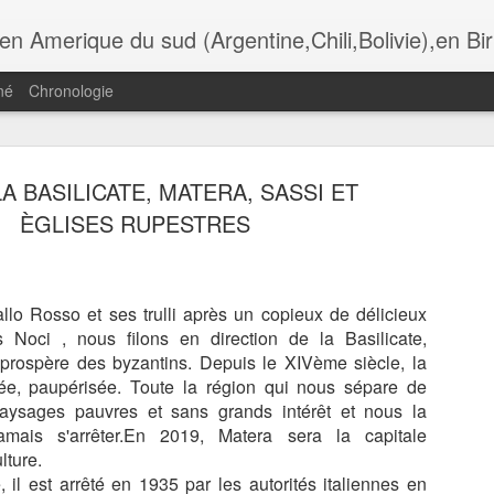
i,Bolivie),en Birmanie,au Botswana. Andalousie,Rome, Laos , Cambodge , Italie , Maroc , Ethiopie , tanzanie , USA, Gra
né
Chronologie
 LA BASILICATE, MATERA, SASSI ET
ADÈRE,
MADÈRE,
MADÈRE,
MADÈRE,
ÈGLISES RUPESTRES
UNCHAL,
FUNCHAL, LA
FUNCHAL,
FUNCHAL, L
Jul 13th
Jul 11th
Jul 10th
Jul 9th
OMANTIC
IGREJA DO
HOTEL DE VILLE
CATHÈDRAL
CKAGE DU
COLEGIO
ET LA PLACE
SÈ
TAURANTE
O FORTE
llo Rosso et ses trulli après un copieux de délicieux
ès Noci , nous filons en direction de la Basilicate,
ADÈRE,
MADÈRE, LES
MADÈRE, LA
MADÈRE, L
 prospère des byzantins. Depuis le XIVème siècle, la
ÈGLISE DE
GENETS DE
RANDONNÈE DE
TÈLÈPHÈRIQ
un 30th
Jun 29th
Jun 28th
Jun 26th
vée, paupérisée. Toute la région qui nous sépare de
IRA BRAVA
RABASCAL
LAGOA DO
D' ACHADAS 
aysages pauvres et sans grands intérêt et nous la
VENTO
CRUZ, JARD
DO MAR
amais s'arrêter.En 2019, Matera sera la capitale
lture.
e, il est arrêté en 1935 par les autorités italiennes en
ÈRE, LES
LYON, AU
LES
LYON, CROI