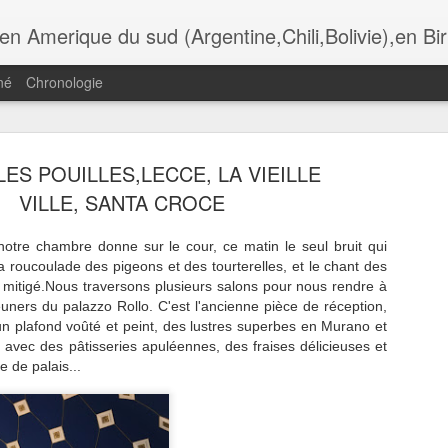
i,Bolivie),en Birmanie,au Botswana. Andalousie,Rome, Laos , Cambodge , Italie , Maroc , Ethiopie , tanzanie , USA, Gra
né
Chronologie
 LES POUILLES,LECCE, LA VIEILLE
ADÈRE,
MADÈRE,
MADÈRE,
MADÈRE,
VILLE, SANTA CROCE
UNCHAL,
FUNCHAL, LA
FUNCHAL,
FUNCHAL, L
Jul 13th
Jul 11th
Jul 10th
Jul 9th
OMANTIC
IGREJA DO
HOTEL DE VILLE
CATHÈDRAL
CKAGE DU
COLEGIO
ET LA PLACE
SÈ
notre chambre donne sur le cour, ce matin le seul bruit qui
TAURANTE
 la roucoulade des pigeons et des tourterelles, et le chant des
O FORTE
 mitigé.Nous traversons plusieurs salons pour nous rendre à
jeuners du palazzo Rollo. C'est l'ancienne pièce de réception,
ADÈRE,
MADÈRE, LES
MADÈRE, LA
MADÈRE, L
un plafond voûté et peint, des lustres superbes en Murano et
ÈGLISE DE
GENETS DE
RANDONNÈE DE
TÈLÈPHÈRIQ
un 30th
Jun 29th
Jun 28th
Jun 26th
 avec des pâtisseries apuléennes, des fraises délicieuses et
IRA BRAVA
RABASCAL
LAGOA DO
D' ACHADAS 
e de palais...
VENTO
CRUZ, JARD
DO MAR
ÈRE, LES
LYON, AU
LES
LYON, CROI