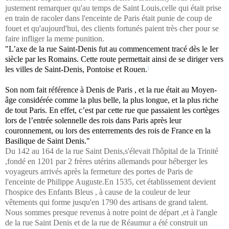
justement remarquer qu'au temps de Saint Louis,celle qui était prise
en train de racoler dans l'enceinte de Paris était punie de coup de
fouet et qu'aujourd'hui, des clients fortunés paient très cher pour se
faire infliger la meme punition.
"L’axe de la rue Saint-Denis fut au commencement tracé dès le Ier
siècle par les Romains. Cette route permettait ainsi de se diriger vers
les villes de Saint-Denis, Pontoise et Rouen.
¹
Son nom fait référence à Denis de Paris , et la rue était au Moyen-
âge considérée comme la
plus belle, la plus longue, et la plus riche
de tout Paris. En effet, c’est par cette rue que passaient les cortèges
lors de l’entrée solennelle des rois dans Paris après leur
couronnement, ou lors des enterrements des rois de France en la
Basilique de
Saint Denis."
Du 142 au 164 de la rue Saint Denis,s'élevait l'hôpital de la Trinité
,fondé en 1201 par 2 frères utérins allemands pour héberger les
voyageurs arrivés après la fermeture des portes de Paris de
l'enceinte de Philippe Auguste.En 1535, cet établissement devient
l'hospice des Enfants Bleus , à cause de la couleur de leur
vêtements qui forme jusqu'en 1790 des artisans de grand talent.
Nous sommes presque revenus à notre point de départ ,et à l'angle
de la rue Saint Denis et de la rue de Réaumur a été construit un