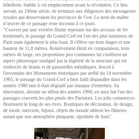
hôtellerie, établie à cet emplacement avant la révolution. Ce lieu
servait, au 19ème siècle, de terminus aux diligences des messageries
royales qui desservaient les provinces de l’est. Le nom du maître
d’œuvre de ce passage reste inconnu à ce jours.
"Couvert par une verrière filante reposant sur des arceaux de fer
boulonnés, le passage du Grand-Cerf est l'un des plus lumineux de
Paris mais également le plus haut. Il s'élève sur trois étages et une
hauteur de 11,8 mètres. Relativement étroit en comparaison, trois
mètres de large, ses proportions peu communes lui confèrent un
aspect pittoresque souligné par la légèreté de la structure qui est
renforcée de tirants et de passerelles métalliques. Inscrit à
l'inventaire des Monuments historiques par arrêté du 14 novembre
1985, le passage du Grand-Cerf a bien failli disparaître dans les
années 1980 tant il était dégradé par manque d'entretien. Sa
rénovation, aboutie au début des années 1990, en aura fait l'un des
passages couverts les plus prisés des Parisiens. Les jolis commerces
fleurissent le long de ses rives. Boutiques de décoration, de design,
de mode, mercerie, bijoux, objets du monde attirent les flâneurs
autant que son atmosphère pimpante, ripolinée de frais".