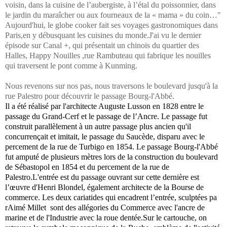
voisin, dans la cuisine de l’aubergiste, à l’étal du poissonnier, dans
le jardin du maraîcher ou aux fourneaux de la « mama » du coin…"
Aujourd'hui, le globe cooker fait ses voyages gastronomiques dans
Paris,en y débusquant les cuisines du monde.J'ai vu le dernier
épisode sur Canal +, qui présentait un chinois du quartier des
Halles, Happy Nouilles ,rue Rambuteau qui fabrique les nouilles
qui traversent le pont comme à Kunming.
Nous revenons sur nos pas, nous traversons le boulevard jusqu'à la
rue Palestro pour découvrir le passage Bourg-l'Abbé.
Il a été réalisé par l'architecte Auguste Lusson en 1828 entre le
passage du Grand-Cerf
et le
passage de l’Ancre
. Le passage fut
construit parallèlement à un autre passage plus ancien qu'il
concurrençait et imitait, le passage du Saucède, disparu avec le
percement de la
rue de Turbigo
en
1854
. Le passage Bourg-l'Abbé
fut amputé de plusieurs mètres lors de la construction du
boulevard
de Sébastopol
en 1854 et du percement de la rue de
Palestro.
L'entrée est du passage ouvrant sur cette dernière est
l’œuvre d'
Henri Blondel
, également
architecte
de la
Bourse de
commerce
. Les deux
cariatides
qui encadrent l’entrée, sculptées pa
rAimé Millet sont des allégories du Commerce avec l'ancre de
marine et de l'Industrie avec la roue dentée.Sur le cartouche, on