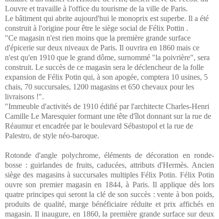
Louvre et travaille à l'office du tourisme de la ville de Paris.
Le bâtiment qui abrite aujourd'hui le monoprix est superbe. Il a été
construit à l'origine pour être le siège social de Félix Pottin .
"Ce magasin n'est rien moins que la première grande surface
d'épicerie sur deux niveaux de Paris. Il ouvrira en 1860 mais ce
n'est qu'en 1910 que le grand dôme, surnommé "la poivrière", sera
construit. Le succès de ce magasin sera le déclencheur de la folle
expansion de Félix Potin qui, à son apogée, comptera 10 usines, 5
chais, 70 succursales, 1200 magasins et 650 chevaux pour les
livraisons !".
"Immeuble d'activités de 1910 édifié par l'architecte Charles-Henri
Camille Le Maresquier formant une tête d'îlot donnant sur la rue de
Réaumur et encadrée par le boulevard Sébastopol et la rue de
Palestro, de style néo-baroque.
Rotonde d'angle polychrome, éléments de décoration en ronde-
bosse : guirlandes de fruits, caducées, attributs d'Hermès. Ancien
siège des magasins à succursales multiples Félix Potin. Félix Potin
ouvre son premier magasin en 1844, à Paris. Il applique dès lors
quatre principes qui seront la clé de son succès : vente à bon poids,
produits de qualité, marge bénéficiaire réduite et prix affichés en
magasin. Il inaugure, en 1860, la première grande surface sur deux