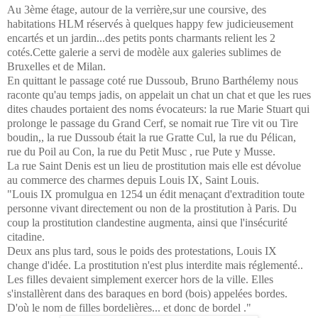
Au 3ème étage, autour de la verrière,sur une coursive, des
habitations HLM réservés à quelques happy few judicieusement
encartés et un jardin...des petits ponts charmants relient les 2
cotés.Cette galerie a servi de modèle aux galeries sublimes de
Bruxelles et de Milan.
En quittant le passage coté rue Dussoub, Bruno Barthélemy nous
raconte qu'au temps jadis, on appelait un chat un chat et que les rues
dites chaudes portaient des noms évocateurs: la rue Marie Stuart qui
prolonge le passage du Grand Cerf, se nomait rue Tire vit ou Tire
boudin,, la rue Dussoub était la rue Gratte Cul, la rue du Pélican,
rue du Poil au Con, la rue du Petit Musc , rue Pute y Musse.
La rue Saint Denis est un lieu de prostitution mais elle est dévolue
au commerce des charmes depuis Louis IX, Saint Louis.
"Louis IX promulgua en 1254 un édit menaçant d'extradition toute
personne vivant directement ou non de la prostitution à Paris. Du
coup la prostitution clandestine augmenta, ainsi que l'insécurité
citadine.
Deux ans plus tard, sous le poids des protestations, Louis IX
change d'idée. La prostitution n'est plus interdite mais réglementé..
Les filles devaient simplement exercer hors de la ville. Elles
s'installèrent dans des baraques en bord (bois) appelées bordes.
D'où le nom de filles bordelières... et donc de bordel ."