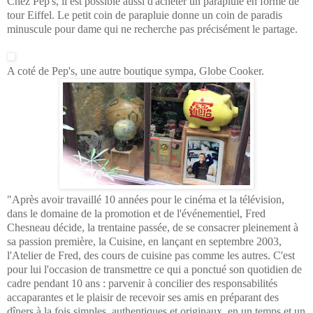
Chez Pep's, il est possible aussi d'acheter un parapluie en forme de
tour Eiffel. Le petit coin de parapluie donne un coin de paradis
minuscule pour dame qui ne recherche pas précisément le partage.
A coté de Pep's,
une autre boutique sympa, Globe Cooker.
"Après avoir travaillé 10 années pour le cinéma et la télévision,
dans le domaine de la promotion et de l'événementiel, Fred
Chesneau décide, la trentaine passée, de se consacrer pleinement à
sa passion première, la Cuisine, en lançant en septembre 2003,
l'Atelier de Fred, des cours de cuisine pas comme les autres. C'est
pour lui l'occasion de transmettre ce qui a ponctué son quotidien de
cadre pendant 10 ans : parvenir à concilier des responsabilités
accaparantes et le plaisir de recevoir ses amis en préparant des
dîners à la fois simples, authentiques et originaux, en un temps et un