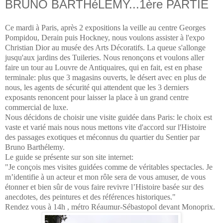
BRUNO BARTHéLEMY...1ère PARTIE
Ce mardi à Paris, après 2 expositions la veille au centre Georges
Pompidou, Derain puis Hockney, nous voulons assister à l'expo
Christian Dior au musée des Arts Décoratifs. La queue s'allonge
jusqu'aux jardins des Tuileries. Nous renonçons et voulons aller
faire un tour au Louvre de Antiquaires, qui en fait, est en phase
te
rminale: plus que 3 magasins ouverts, le désert avec en plus de
nous, les agents de sécurité qui attendent que les 3 derniers
exposants renoncent pour laisser la place à un grand centre
commercial de luxe.
Nous décidons de choisir une visite guidée dans Paris: le choix est
vaste et varié mais nous nous mettons vite d'accord sur l'Histoire
des passages exotiques et méconnus du quartier du Sentier par
Bruno Barthélemy.
Le guide se présente sur son site internet:
"
Je conçois mes visites guidées comme de véritables spectacles. Je
m’identifie à un acteur et mon rôle sera de vous amuser, de vous
étonner et bien sûr de vous faire revivre l’Histoire basée sur des
anecdotes, des peintures et des références historiques."
Rendez vous à 14h , métro Réaumur-Sébastopol devant Monoprix.