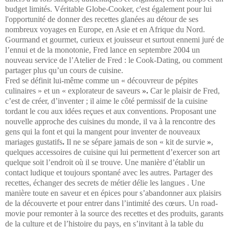
budget limités. Véritable Globe-Cooker, c'est également pour lui
l'opportunité de donner des recettes glanées au détour de ses
nombreux voyages en Europe, en Asie et en Afrique du Nord.
Gourmand et gourmet, curieux et jouisseur et surtout ennemi juré de
l’ennui et de la monotonie, Fred lance en septembre 2004 un
nouveau service de l’Atelier de Fred : le Cook-Dating, ou comment
partager plus qu’un cours de cuisine.
Fred se définit lui-même comme un « découvreur de pépites
culinaires » et un « explorateur de saveurs
».
Car le plaisir de Fred,
c’est de créer, d’inventer ; il aime le côté permissif de la cuisine
tordant le cou aux idées reçues et aux conventions. Proposant une
nouvelle approche des cuisines du monde, il va à la rencontre des
gens qui la font et qui la mangent pour inventer de nouveaux
mariages gustatifs
.
Il ne se sépare jamais de son « kit de survie
»
,
quelques accessoires de cuisine qui lui permettent d’exercer son art
quelque soit l’endroit où il se trouve. Une manière d’établir un
contact ludique et toujours spontané avec les autres. Partager des
recettes, échanger des secrets de métier délie les langues . Une
manière toute en saveur et en épices pour s’abandonner aux plaisirs
de la découverte et pour entrer dans l’intimité des cœurs. Un road-
movie pour remonter à la source des recettes et des produits, garants
de la culture et de l’histoire du pays, en s’invitant à la table du