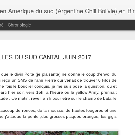
i,Bolivie),en Birmanie,au Botswana. Andalousie,Rome, Laos , Cambodge , Italie , Maroc , Ethiopie , tanzanie , USA, Gra
né
Chronologie
ADÈRE,
MADÈRE,
MADÈRE,
MADÈRE,
LES DU SUD CANTAL,JUIN 2017
UNCHAL,
FUNCHAL, LA
FUNCHAL,
FUNCHAL, L
Jul 13th
Jul 11th
Jul 10th
Jul 9th
OMANTIC
IGREJA DO
HOTEL DE VILLE
CATHÈDRAL
CKAGE DU
COLEGIO
ET LA PLACE
SÈ
que le divin Poite (je plaisante) ne donne le coup d'envoi du
TAURANTE
 reçu un SMS de l'ami Pierre qui venait de trouver 6 kilos de
O FORTE
ne fois le bouclier conquis, je me suis posé la question, où et
arti hier soir, vers 16h, à l'heure où la yellow Army, prennait
ADÈRE,
MADÈRE, LES
MADÈRE, LA
MADÈRE, L
aude . Ce matin, réveil à 7h pour être sur le champ de bataille
ÈGLISE DE
GENETS DE
RANDONNÈE DE
TÈLÈPHÈRIQ
un 30th
Jun 29th
Jun 28th
Jun 26th
IRA BRAVA
RABASCAL
LAGOA DO
D' ACHADAS 
aucoup de ronces, de la mousse, de hautes fougères et une
VENTO
CRUZ, JARD
ue j'attaque la pente ,des grosses plaques oranges, les gigis
DO MAR
ÈRE, LES
LYON, AU
LES
LYON, CROI