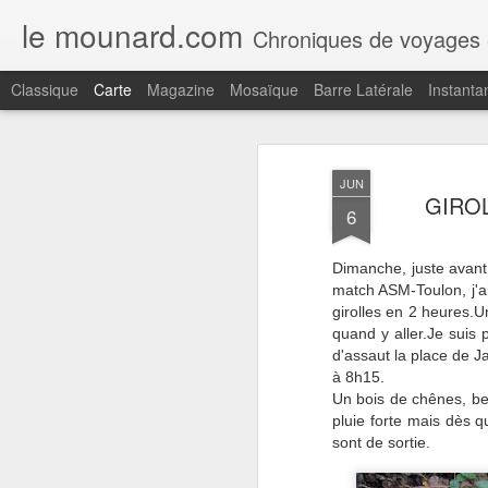
le mounard.com
Chroniques de voyages en Amerique du sud (Argentine,Chil
Classique
Carte
Magazine
Mosaïque
Barre Latérale
Instanta
Récent
Date
Libellé
Auteur
JUN
MADÈRE, LE
MADÈRE,
MADÈRE,
M
GIROL
6
COUVENT DE
FUNCHAL,
FUNCHAL, LE
F
Jul 23rd
Jul 21st
Jul 14th
SANTA CLARA,
DESIGN
JARDIN
R
FUNCHAL
CENTRE NINI
TROPICAL
PA
Dimanche, juste avant 
ANDRADE, UN
MONTE PALACE
RES
match ASM-Toulon, j'ai
COCKTAIL AU
D
girolles en 2 heures.U
REID'S
quand y aller.Je suis p
MADÈRE, LE
MADÈRE,
MADÈRE,
M
d'assaut la place de J
SKYWALK DE
CAMARA DE
CAMARA DE
L'
Jul 3rd
Jul 2nd
Jul 1st
J
à 8h15.
CABO GIRAO
LOBOS, ÈGLISE
LOBOS, LA
RIBE
Un bois de chênes, be
SAO SEBASTIAO
CHAPELLE
pluie forte mais dès q
SAINT PIERRE
sont de sortie.
MADÈRE,
MADÈRE,
MADÈRE,
MAD