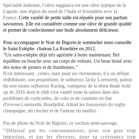
Spécialité italienne, l’olive taggiasca est une olive typique de la
Ligurie, une région du nord de l’Italie et frontalière avec la
France.
Cette variété de petite taille est réputée pour son parfum
savoureux.
Elle est considérée comme une olive de grande qualité
et permet de confectionner une huile absolument délicieuse.
Pour accompagner le Noir de Bigorre,le sommelier nous conseille
le Saint Estèphe chateau La Roselière en 2012.
"
Un saint-estèphe déjà très agréable à boire maintenant. Bel
équilibre en bouche avec un corps de velours. Un beau boisé avec
des notes de prunes et de framboises
."
Il est interessant , certes, mais pour un clermontois, il a un défaut
rédhibitoire, son propriétaire, le sulfureux Jacky Lorenzetti, patron
du non moins sulfureux Racing, vainqueur de la demi-finale hold
up de 2016 dont le club s'est vautré toute la saison dans des
problèmes de corticoides, de coke et de conduite en état
d'ivresse.Lorenzetti, Boudjellal, Altrad les fossoyeurs du rugby
champagne, du clocher et de l'amour du maillot.
Pas de photo du Noir de Bigorre, ce cochon semi-sauvage.
"
Délaissé par les consommateurs, pour son gras trop
important, et par les éleveurs, pour sa croissance trop