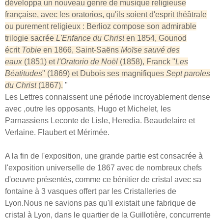
développa un nouveau genre de musique religieuse
française, avec les oratorios, qu'ils soient d'esprit théâtrale
ou purement religieux : Berlioz compose son admirable
trilogie sacrée
L'Enfance du Christ
en 1854, Gounod
écrit
Tobie
en 1866, Saint-Saëns
Moïse sauvé des
eaux
(1851) et
l'Oratorio de Noël
(1858), Franck "
Les
Béatitudes
" (1869) et Dubois ses magnifiques
Sept paroles
du Christ
(1867).
"
Les Lettres connaissent une période incroyablement dense
avec ,outre les opposants, Hugo et Michelet, les
Parnassiens Leconte de Lisle, Heredia. Beaudelaire et
Verlaine. Flaubert et Mérimée.
A la fin de l'exposition, une grande partie est consacrée à
l'exposition universelle de 1867 avec de nombreux chefs
d'oeuvre présentés, comme ce bénitier de cristal avec sa
fontaine à 3 vasques offert par les Cristalleries de
Lyon.Nous ne savions pas qu'il existait une fabrique de
cristal à Lyon, dans le quartier de la Guillotière, concurrente