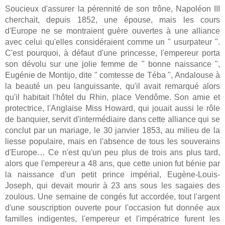
Soucieux d'assurer la pérennité de son trône, Napoléon III
cherchait, depuis 1852, une épouse, mais les cours
d'Europe ne se montraient guère ouvertes à une alliance
avec celui qu'elles considéraient comme un " usurpateur ".
C'est pourquoi, à défaut d'une princesse, l'empereur porta
son dévolu sur une jolie femme de " bonne naissance ",
Eugénie de Montijo, dite " comtesse de Téba ", Andalouse à
la beauté un peu languissante, qu'il avait remarqué alors
qu'il habitait l'hôtel du Rhin, place Vendôme. Son amie et
protectrice, l'Anglaise Miss Howard, qui jouait aussi le rôle
de banquier, servit d'intermédiaire dans cette alliance qui se
conclut par un mariage, le 30 janvier 1853, au milieu de la
liesse populaire, mais en l'absence de tous les souverains
d'Europe… Ce n'est qu'un peu plus de trois ans plus tard,
alors que l'empereur a 48 ans, que cette union fut bénie par
la naissance d'un petit prince impérial, Eugène-Louis-
Joseph, qui devait mourir à 23 ans sous les sagaies des
zoulous. Une semaine de congés fut accordée, tout l'argent
d'une souscription ouverte pour l'occasion fut donnée aux
familles indigentes, l'empereur et l'impératrice furent les