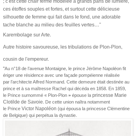
; c'est cette chair ferme modelée à grands pans de lumière,
ces étoffes souples et fortes, et surtout cette délicieuse
silhouette de femme qui fait dans le fond, une adorable
tache blanche au milieu des feuilles vertes…"
Karembolage sur Arte.
Autre histoire savoureuse, les tribulations de Plon-Plon,
cousin de l'empereur.
"
Au
n°18 de l’avenue Montaigne, le prince Jérôme Napoléon
fit
ériger une résidence avec une façade pompéienne réalisée
par
l’architecte Alfred Normand
. Cette demeure était destinée au
prince et à sa maîtresse Rachel qui décéda en 1858. En 1859,
le
Prince surnommé « Plon-Plon
»
épouse la
princesse Marie
Clotilde de Savoie
. De cette union naîtra notamment
le
Prince
Victor Napoléon
(qui épousa la
princesse Clémentine
de Belgique
) qui perpétua la dynastie.