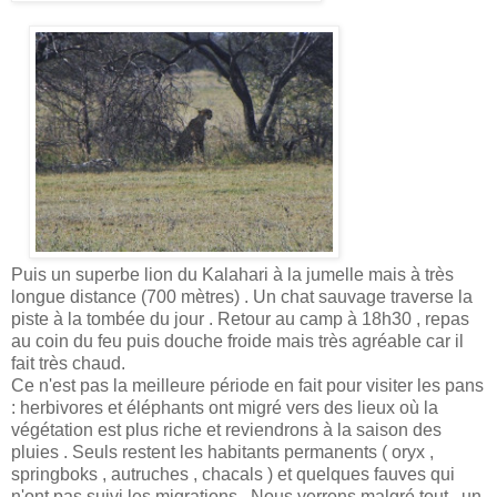
Puis un superbe lion du Kalahari à la jumelle mais à très
longue distance (700 mètres) . Un chat sauvage traverse la
piste à la tombée du jour . Retour au camp à 18h30 , repas
au coin du feu puis douche froide mais très agréable car il
fait très chaud.
Ce n'est pas la meilleure période en fait pour visiter les pans
: herbivores et éléphants ont migré vers des lieux où la
végétation est plus riche et reviendrons à la saison des
pluies . Seuls restent les habitants permanents ( oryx ,
springboks , autruches , chacals ) et quelques fauves qui
n'ont pas suivi les migrations . Nous verrons malgré tout , un