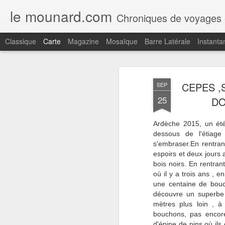
le mounard.com
Chroniques de voyages en Amerique du sud (Argentine,Chil
Classique
Carte
Magazine
Mosaïque
Barre Latérale
Instanta
Récent
Date
Libellé
Auteur
CEPES ,
SEP
MADÈRE, LE
MADÈRE,
MADÈRE,
M
25
DO
COUVENT DE
FUNCHAL,
FUNCHAL, LE
F
Jul 23rd
Jul 21st
Jul 14th
SANTA CLARA,
DESIGN
JARDIN
R
FUNCHAL
CENTRE NINI
TROPICAL
PA
Ardèche 2015, un été
ANDRADE, UN
MONTE PALACE
RES
dessous de l'étiage
COCKTAIL AU
D
s'embraser.En rentran
REID'S
espoirs et deux jours a
MADÈRE, LE
MADÈRE,
MADÈRE,
M
bois noirs. En rentrant 
SKYWALK DE
CAMARA DE
CAMARA DE
L'
Jul 3rd
Jul 2nd
Jul 1st
J
où il y a trois ans , 
CABO GIRAO
LOBOS, ÈGLISE
LOBOS, LA
RIBE
une centaine de bouc
SAO SEBASTIAO
CHAPELLE
découvre un superbe c
SAINT PIERRE
mètres plus loin , à
bouchons, pas encor
MADÈRE,
MADÈRE,
MADÈRE,
MAD
d'épine de pins où ils