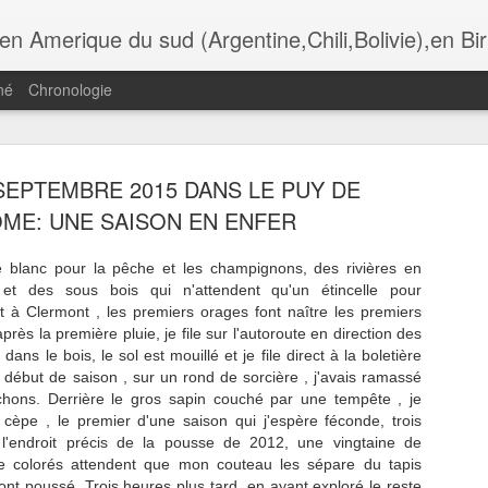
i,Bolivie),en Birmanie,au Botswana. Andalousie,Rome, Laos , Cambodge , Italie , Maroc , Ethiopie , tanzanie , USA, Gra
né
Chronologie
SEPTEMBRE 2015 DANS LE PUY DE
ADÈRE,
MADÈRE,
MADÈRE,
MADÈRE,
ME: UNE SAISON EN ENFER
UNCHAL,
FUNCHAL, LA
FUNCHAL,
FUNCHAL, L
Jul 13th
Jul 11th
Jul 10th
Jul 9th
OMANTIC
IGREJA DO
HOTEL DE VILLE
CATHÈDRAL
CKAGE DU
COLEGIO
ET LA PLACE
SÈ
 blanc pour la pêche et les champignons, des rivières en
TAURANTE
 et des sous bois qui n'attendent qu'un étincelle pour
O FORTE
t à Clermont , les premiers orages font naître les premiers
près la première pluie, je file sur l'autoroute en direction des
ADÈRE,
MADÈRE, LES
MADÈRE, LA
MADÈRE, L
dans le bois, le sol est mouillé et je file direct à la boletière
ÈGLISE DE
GENETS DE
RANDONNÈE DE
TÈLÈPHÈRIQ
un 30th
Jun 29th
Jun 28th
Jun 26th
en début de saison , sur un rond de sorcière , j'avais ramassé
IRA BRAVA
RABASCAL
LAGOA DO
D' ACHADAS 
hons. Derrière le gros sapin couché par une tempête , je
VENTO
CRUZ, JARD
èpe , le premier d'une saison qui j'espère féconde, trois
DO MAR
 l'endroit précis de la pousse de 2012, une vingtaine de
e colorés attendent que mon couteau les sépare du tapis
ÈRE, LES
LYON, AU
LES
LYON, CROI
 ont poussé. Trois heures plus tard, en ayant exploré le reste