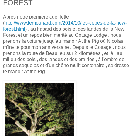
FOREST
Après notre première cueillette
(
http://www.lemounard.com/2014/10/les-cepes-de-la-new-
forest.html
) , au hasard des bois et des landes de la New
Forest et un repos bien mérité au Cottage Lodge , nous
prenons la voiture jusqu'au manoir At the Pig où Nicolas
m'invite pour mon anniversaire . Depuis le Cottage , nous
prenons la route de Beaulieu sur 2 kilomètres , et là , au
milieu des bois , des landes et des prairies , à l'ombre de
grands séquoias et d'un chêne muliticentenaire , se dresse
le manoir At the Pig .