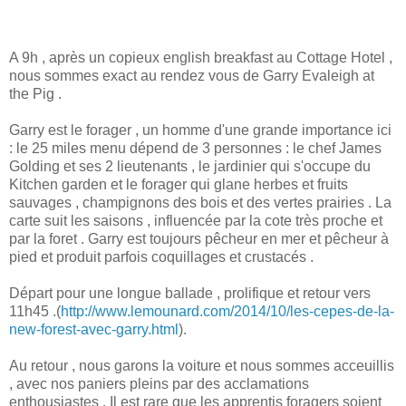
A 9h , après un copieux english breakfast au Cottage Hotel ,
nous sommes exact au rendez vous de Garry Evaleigh at
the Pig .
Garry est le forager , un homme d'une grande importance ici
: le 25 miles menu dépend de 3 personnes : le chef James
Golding et ses 2 lieutenants , le jardinier qui s'occupe du
Kitchen garden et le forager qui glane herbes et fruits
sauvages , champignons des bois et des vertes prairies . La
carte suit les saisons , influencée par la cote très proche et
par la foret . Garry est toujours pêcheur en mer et pêcheur à
pied et produit parfois coquillages et crustacés .
Départ pour une longue ballade , prolifique et retour vers
11h45 .(
http://www.lemounard.com/2014/10/les-cepes-de-la-
new-forest-avec-garry.html
).
Au retour , nous garons la voiture et nous sommes acceuillis
, avec nos paniers pleins par des acclamations
enthousiastes . Il est rare que les apprentis foragers soient