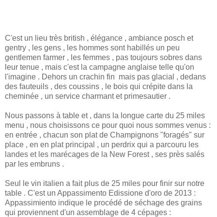
C'est un lieu très british , élégance , ambiance posch et
gentry , les gens , les hommes sont habillés un peu
gentlemen farmer , les femmes , pas toujours sobres dans
leur tenue , mais c'est la campagne anglaise telle qu'on
l'imagine . Dehors un crachin fin mais pas glacial , dedans
des fauteuils , des coussins , le bois qui crépite dans la
cheminée , un service charmant et primesautier .
Nous passons à table et , dans la longue carte du 25 miles
menu , nous choisissons ce pour quoi nous sommes venus :
en entrée , chacun son plat de Champignons "foragés" sur
place , en en plat principal , un perdrix qui a parcouru les
landes et les marécages de la New Forest , ses près salés
par les embruns .
Seul le vin italien a fait plus de 25 miles pour finir sur notre
table . C'est un Appassimento Edissione d'oro de 2013 :
Appassimiento indique le procédé de séchage des grains
qui proviennent d'un assemblage de 4 cépages :