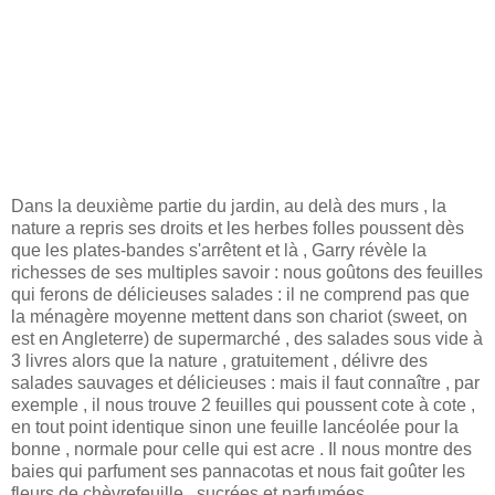
Dans la deuxième partie du jardin, au delà des murs , la
nature a repris ses droits et les herbes folles poussent dès
que les plates-bandes s'arrêtent et là , Garry révèle la
richesses de ses multiples savoir : nous goûtons des feuilles
qui ferons de délicieuses salades : il ne comprend pas que
la ménagère moyenne mettent dans son chariot (sweet, on
est en Angleterre) de supermarché , des salades sous vide à
3 livres alors que la nature , gratuitement , délivre des
salades sauvages et délicieuses : mais il faut connaître , par
exemple , il nous trouve 2 feuilles qui poussent cote à cote ,
en tout point identique sinon une feuille lancéolée pour la
bonne , normale pour celle qui est acre . Il nous montre des
baies qui parfument ses pannacotas et nous fait goûter les
fleurs de chèvrefeuille , sucrées et parfumées.