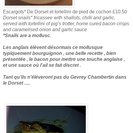
Escargots* De Dorset et tortellini de pied de cochon £10.50
Dorset snails* fricassee with shallots, chilli and garlic,
served with tortellini of pig’s trotter, home cured bacon crisps
and caramelised onion and garlic sauce
*Snails are a mollusc.
Les anglais élèvent désormais ce mollusque
typiquement bourguignon , une belle recette , bien
présentée , le bacon pour mettre une touche anglaise ,
et une sauce où l'ail se fait discret .
Tant qu'ils n'éléveront pas du Gevrey Chambertin dans
le Dorset .....