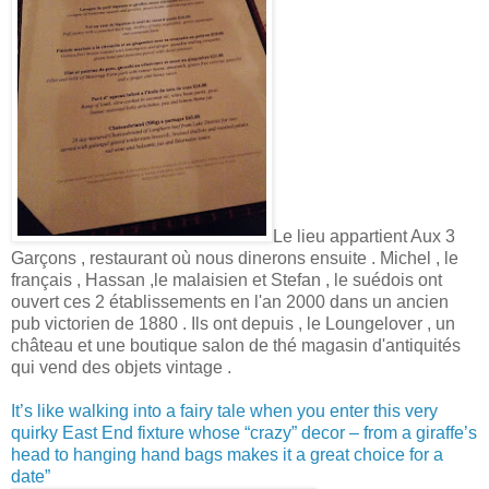
Le lieu appartient Aux 3
Garçons , restaurant où nous dinerons ensuite . Michel , le
français , Hassan ,le malaisien et Stefan , le suédois ont
ouvert ces 2 établissements en l'an 2000 dans un ancien
pub victorien de 1880 . Ils ont depuis , le Loungelover , un
château et une boutique salon de thé magasin d'antiquités
qui vend des objets vintage .
It’s like walking into a fairy tale when you enter this very
quirky East End fixture whose “crazy” decor – from a giraffe’s
head to hanging hand bags makes it a great choice for a
date”