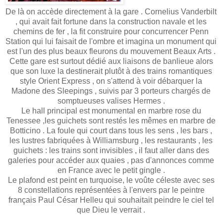
De là on accède directement à la gare . Cornelius Vanderbilt
, qui avait fait fortune dans la construction navale et les
chemins de fer , la fit construire pour concurrencer Penn
Station qui lui faisait de l'ombre et imagina un monument qui
est l'un des plus beaux fleurons du mouvement Beaux Arts .
Cette gare est surtout dédié aux liaisons de banlieue alors
que son luxe la destinerait plutôt à des trains romantiques
style Orient Express , on s'attend à voir débarquer la
Madone des Sleepings , suivis par 3 porteurs chargés de
somptueuses valises Hermes .
Le hall principal est monumental en marbre rose du
Tenessee ,les guichets sont restés les mêmes en marbre de
Botticino . La foule qui court dans tous les sens , les bars ,
les lustres fabriquées à Williamsburg , les restaurants , les
guichets : les trains sont invisibles , il faut aller dans des
galeries pour accéder aux quaies , pas d'annonces comme
en France avec le petit gingle .
Le plafond est peint en turquoise, le voûte céleste avec ses
8 constellations représentées à l'envers par le peintre
français Paul César Helleu qui souhaitait peindre le ciel tel
que Dieu le verrait .