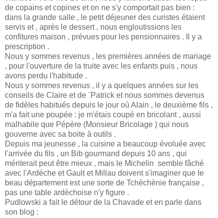
de copains et copines et on ne s'y comportait pas bien :
dans la grande salle , le petit déjeuner des curistes étaient
servis et , après le dessert , nous engloutissions les
confitures maison , prévues pour les pensionnaires . Il y a
prescription .
Nous y sommes revenus , les premières années de mariage
, pour l'ouverture de la truite avec les enfants puis , nous
avons perdu l'habitude .
Nous y sommes revenus , il y a quelques années sur les
conseils de Claire et de ¨Patrick et nous sommes devenus
de fidèles habitués depuis le jour où Alain , le deuxième fils ,
m'a fait une poupée : je m'étais coupé en bricolant , aussi
malhabile que Pépère (Monsieur Bricolage ) qui nous
gouverne avec sa boite à outils .
Depuis ma jeunesse , la cuisine a beaucoup évoluée avec
l'arrivée du fils , un Bib gourmand depuis 10 ans , qui
mériterait peut être mieux , mais le Michelin semble fâché
avec l'Ardéche et Gault et Millau doivent s'imaginer que le
beau département est une sorte de Tchèchènie française ,
pas une table ardèchoise n'y figure .
Pudlowski a fait le détour de la Chavade et en parle dans
son blog :