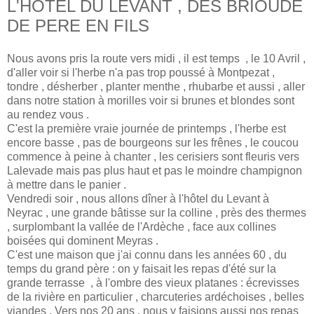
L'HOTEL DU LEVANT , DES BRIOUDE
DE PERE EN FILS
Nous avons pris la route vers midi , il est temps , le 10 Avril ,
d'aller voir si l'herbe n'a pas trop poussé à Montpezat ,
tondre , désherber , planter menthe , rhubarbe et aussi , aller
dans notre station à morilles voir si brunes et blondes sont
au rendez vous .
C'est la première vraie journée de printemps , l'herbe est
encore basse , pas de bourgeons sur les frênes , le coucou
commence à peine à chanter , les cerisiers sont fleuris vers
Lalevade mais pas plus haut et pas le moindre champignon
à mettre dans le panier .
Vendredi soir , nous allons dîner à l'hôtel du Levant à
Neyrac , une grande bâtisse sur la colline , près des thermes
, surplombant la vallée de l'Ardèche , face aux collines
boisées qui dominent Meyras .
C'est une maison que j'ai connu dans les années 60 , du
temps du grand père : on y faisait les repas d'été sur la
grande terrasse , à l'ombre des vieux platanes : écrevisses
de la rivière en particulier , charcuteries ardéchoises , belles
viandes . Vers nos 20 ans , nous y faisions aussi nos repas