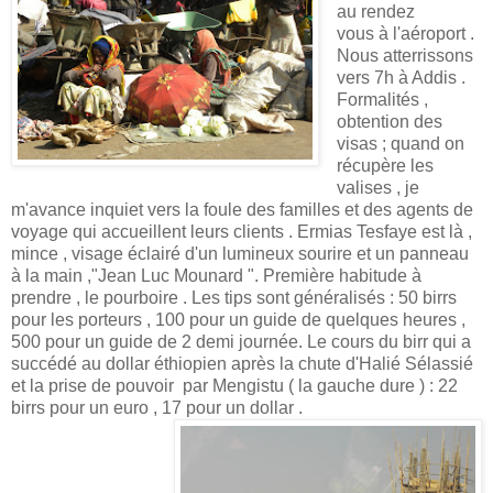
au rendez
vous à l'aéroport .
Nous atterrissons
vers 7h à Addis .
Formalités ,
obtention des
visas ; quand on
récupère les
valises , je
m'avance inquiet vers la foule des familles et des agents de
voyage qui accueillent leurs clients . Ermias Tesfaye est là ,
mince , visage éclairé d'un lumineux sourire et un panneau
à la main ,"Jean Luc Mounard ". Première habitude à
prendre , le pourboire . Les tips sont généralisés : 50 birrs
pour les porteurs , 100 pour un guide de quelques heures ,
500 pour un guide de 2 demi journée. Le cours du birr qui a
succédé au dollar éthiopien après la chute d'Halié Sélassié
et la prise de pouvoir par Mengistu ( la gauche dure ) : 22
birrs pour un euro , 17 pour un dollar .