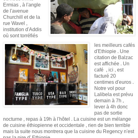
Ermias , à l'angle
de l'avenue
Churchill et de la
rue Wavel ,
institution d'Addis
où sont torréfiés
les meilleurs cafés
d'Ethiopie . Une
citation de Balzac
est affichée . Un
café , ici , est
facturé 20
centimes d'euros .
Notre vol pour
Lalibela est prévu
demain à 7h ,
lever à 4h donc
pas de sortie
nocturne , repas à 19h à l'hôtel . La cuisine est un mélange
de cuisine éthiopienne et occidentale , rien de bien terrible
mais la suite nous montrera que la cuisine du Regency n'est
pas la pire d' Ethiopie .