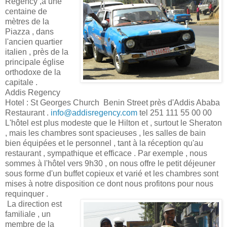
Regency ,à une
centaine de
mètres de la
Piazza , dans
l'ancien quartier
italien , près de la
principale église
orthodoxe de la
capitale .
Addis Regency
Hotel : St Georges Church Benin Street près d'Addis Ababa
Restaurant .
info@addisregency.com
tel 251 111 55 00 00
L'hôtel est plus modeste que le Hilton et , surtout le Sheraton
, mais les chambres sont spacieuses , les salles de bain
bien équipées et le personnel , tant à la réception qu'au
restaurant , sympathique et efficace . Par exemple , nous
sommes à l'hôtel vers 9h30 , on nous offre le petit déjeuner
sous forme d'un buffet copieux et varié et les chambres sont
mises à notre disposition ce dont nous profitons pour nous
requinquer .
La direction est
familiale , un
membre de la