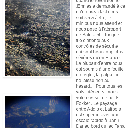
quand le réveil sonne
.Ermias a demandé à ce
qu'un breakfast nous
soit servi à 4h , le
minibus nous attend et
nous pose à l'aéroport
de Bale à 5h : longue
file d'attente aux
contrôles de sécurité
qui sont beaucoup plus
sévères qu'en France .
La plupart d'entre nous
est soumis à une fouille
en règle , la palpation
ne laisse rien au
hasard.... Pour tous les
vols intérieurs , nous
volerons sur de petits
Fokker . Le paysage
entre Addis et Lalibela
est superbe avec une
escale rapide à Bahir
Dar au bord du lac Tana