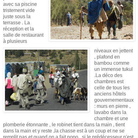
avec sa piscine
tristement vide
juste sous la
terrasse . La
réception et la
salle de restaurant
à plusieurs
niveaux en jettent
, plafond en
bambou comme
un immense tukul
.La déco des
chambres est
celle de tous les
anciens hôtels
gouvernementaux
: murs en pierre ,
lavabo dans la
chambre et une
plomberie étonnante , le robinet tient dans la main , tient
dans la main et y reste ,la chasse est à un coup et ne se
remplit pas et quand on a fait popo , si le prédécesseur n'est