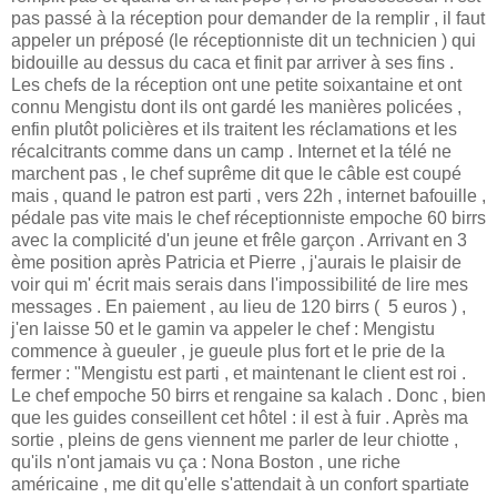
pas passé à la réception pour demander de la remplir , il faut
appeler un préposé (le réceptionniste dit un technicien ) qui
bidouille au dessus du caca et finit par arriver à ses fins .
Les chefs de la réception ont une petite soixantaine et ont
connu Mengistu dont ils ont gardé les manières policées ,
enfin plutôt policières et ils traitent les réclamations et les
récalcitrants comme dans un camp . Internet et la télé ne
marchent pas , le chef suprême dit que le câble est coupé
mais , quand le patron est parti , vers 22h , internet bafouille ,
pédale pas vite mais le chef réceptionniste empoche 60 birrs
avec la complicité d'un jeune et frêle garçon . Arrivant en 3
ème position après Patricia et Pierre , j'aurais le plaisir de
voir qui m' écrit mais serais dans l'impossibilité de lire mes
messages . En paiement , au lieu de 120 birrs ( 5 euros ) ,
j'en laisse 50 et le gamin va appeler le chef : Mengistu
commence à gueuler , je gueule plus fort et le prie de la
fermer : "Mengistu est parti , et maintenant le client est roi .
Le chef empoche 50 birrs et rengaine sa kalach . Donc , bien
que les guides conseillent cet hôtel : il est à fuir . Après ma
sortie , pleins de gens viennent me parler de leur chiotte ,
qu'ils n'ont jamais vu ça : Nona Boston , une riche
américaine , me dit qu'elle s'attendait à un confort spartiate