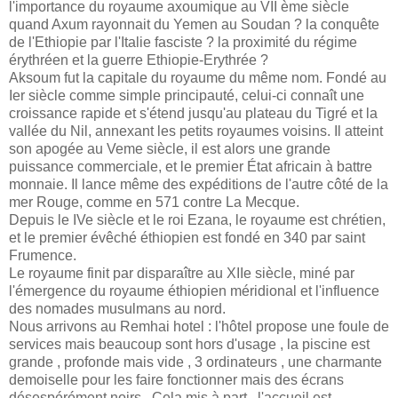
l'importance du royaume axoumique au VII ème siècle
quand Axum rayonnait du Yemen au Soudan ? la conquête
de l'Ethiopie par l'Italie fasciste ? la proximité du régime
érythréen et la guerre Ethiopie-Erythrée ?
Aksoum fut la capitale du royaume du même nom. Fondé au
Ier siècle comme simple principauté, celui-ci connaît une
croissance rapide et s'étend jusqu'au plateau du Tigré et la
vallée du Nil, annexant les petits royaumes voisins. Il atteint
son apogée au Veme siècle, il est alors une grande
puissance commerciale, et le premier État africain à battre
monnaie. Il lance même des expéditions de l'autre côté de la
mer Rouge, comme en 571 contre La Mecque.
Depuis le IVe siècle et le roi Ezana, le royaume est chrétien,
et le premier évêché éthiopien est fondé en 340 par saint
Frumence.
Le royaume finit par disparaître au XIIe siècle, miné par
l'émergence du royaume éthiopien méridional et l'influence
des nomades musulmans au nord.
Nous arrivons au Remhai hotel : l'hôtel propose une foule de
services mais beaucoup sont hors d'usage , la piscine est
grande , profonde mais vide , 3 ordinateurs , une charmante
demoiselle pour les faire fonctionner mais des écrans
désespérément noirs . Cela mis à part , l'accueil est