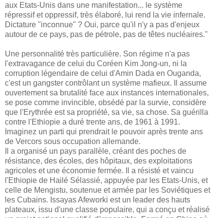
aux Etats-Unis dans une manifestation... le système
répressif et oppressif, très élaboré, lui rend la vie infernale.
Dictature "inconnue" ? Oui, parce qu'il n'y a pas d'enjeux
autour de ce pays, pas de pétrole, pas de têtes nucléaires."
Une personnalité très particulière. Son régime n'a pas
l'extravagance de celui du Coréen Kim Jong-un, ni la
corruption légendaire de celui d'Amin Dada en Ouganda,
c'est un gangster contrôlant un système mafieux. Il assume
ouvertement sa brutalité face aux instances internationales,
se pose comme invincible, obsédé par la survie, considère
que l'Erythrée est sa propriété, sa vie, sa chose. Sa guérilla
contre l'Ethiopie a duré trente ans, de 1961 à 1991.
Imaginez un parti qui prendrait le pouvoir après trente ans
de Vercors sous occupation allemande.
Il a organisé un pays parallèle, créant des poches de
résistance, des écoles, des hôpitaux, des exploitations
agricoles et une économie fermée. Il a résisté et vaincu
l'Ethiopie de Hailé Sélassié, appuyée par les Etats-Unis, et
celle de Mengistu, soutenue et armée par les Soviétiques et
les Cubains. Issayas Afeworki est un leader des hauts
plateaux, issu d'une classe populaire, qui a conçu et réalisé